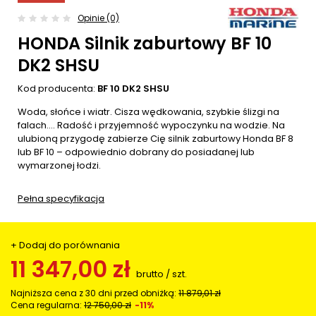
Opinie (0)
HONDA Silnik zaburtowy BF 10
DK2 SHSU
Kod producenta:
BF 10 DK2 SHSU
Woda, słońce i wiatr. Cisza wędkowania, szybkie ślizgi na
falach…. Radość i przyjemność wypoczynku na wodzie. Na
ulubioną przygodę zabierze Cię silnik zaburtowy Honda BF 8
lub BF 10 – odpowiednio dobrany do posiadanej lub
wymarzonej łodzi.
Pełna specyfikacja
+ Dodaj do porównania
11 347,00 zł
brutto
/
szt.
Najniższa cena z 30 dni przed obniżką:
11 879,01 zł
Cena regularna:
12 750,00 zł
-11%