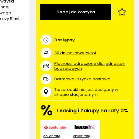
 wtryski
ennej
Dodaj do koszyka
wowego
czy Blast.
Dostępny
30
dni na łatwy zwrot
Płatności odroczone dla jednostek
budżetowych
Darmowa i szybka dostawa
Ten produkt nie jest dostępny w
sklepie stacjonarnym
%
Leasing i Zakupy na raty 0%
oblicz ratę
oblicz ratę