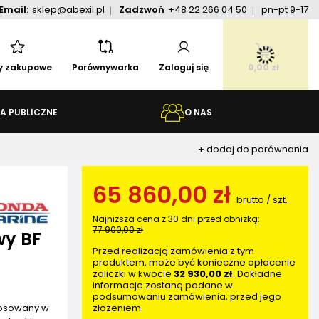
Email:
sklep@abexil.pl
Zadzwoń
+48 22 266 04 50
pn-pt 9-17
ty zakupowe
Porównywarka
Zaloguj się
0,00 zł
A PUBLICZNE
O NAS
+ dodaj do porównania
65 860,00 zł
brutto
/
szt.
Najniższa cena z 30 dni przed obniżką:
77 900,00 zł
wy BF
Przed realizacją zamówienia z tym
produktem, może być konieczne opłacenie
zaliczki w kwocie
32 930,00 zł
. Dokładne
informacje zostaną podane w
podsumowaniu zamówienia, przed jego
złożeniem.
tosowany w