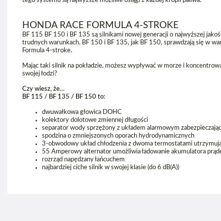
tego systemu są najwyższe możliwe osiągi z każdej kropli paliwa.
HONDA RACE FORMULA 4-STROKE
BF 115 BF 150 i BF 135 są silnikami nowej generacji o najwyższej jakoś
trudnych warunkach. BF 150 i BF 135, jak BF 150, sprawdzają się w 
Formula 4-stroke.
Mając taki silnik na pokładzie, możesz wypływać w morze i koncentrować
swojej łodzi?
Czy wiesz, że…
BF 115 / BF 135 / BF 150 to:
dwuwałkowa głowica DOHC
kolektory dolotowe zmiennej długości
separator wody sprzężony z układem alarmowym zabezpieczają
spodzina o zmniejszonych oporach hydrodynamicznych
3-obwodowy układ chłodzenia z dwoma termostatami utrzymujący
55 Amperowy alternator umożliwia ładowanie akumulatora prąd
rozrząd napędzany łańcuchem
najbardziej ciche silnik w swojej klasie (do 6 dB(A))