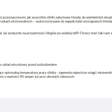
ci przeznaczonymi, jak wszystkie silniki zaburtowe Honda, do wieloletnich ekspl
warunkach ekstremalnych – wykorzystywane do napędu łodzi wyścigowych Hond
 się wyłącznie na przyjemności ślizgów po wodnej tafli! Chcesz mieć taki sam s
cy układ wtryskowy przed uszkodzeniem
 optymalną temperaturę pracy silnika - zapewnia najwyższe osiągi i ekonomik
em o wartości 40-amper już przy obrotach roboczych