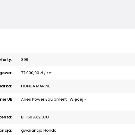
ferty:
396
gowa:
77 900,00 zł
/
szt.
arka:
HONDA MARINE
nie UE
Aries Power Equipment
Więcej
centa:
BF 150 AK2 LCU
ncja:
gwarancja Honda