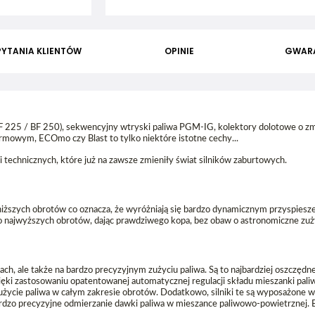
PYTANIA KLIENTÓW
OPINIE
GWAR
 225 / BF 250), sekwencyjny wtryski paliwa PGM-IG, kolektory dolotowe o z
rmowym, ECOmo czy Blast to tylko niektóre istotne cechy...
technicznych, które już na zawsze zmieniły świat silników zaburtowych.
ższych obrotów co oznacza, że wyróżniają się bardzo dynamicznym przyspiesz
o najwyższych obrotów, dając prawdziwego kopa, bez obaw o astronomiczne zuży
h, ale także na bardzo precyzyjnym zużyciu paliwa. Są to najbardziej oszczędne 
zięki zastosowaniu opatentowanej automatycznej regulacji składu mieszanki pal
życie paliwa w całym zakresie obrotów. Dodatkowo, silniki te są wyposażone w
bardzo precyzyjne odmierzanie dawki paliwa w mieszance paliwowo-powietrznej.