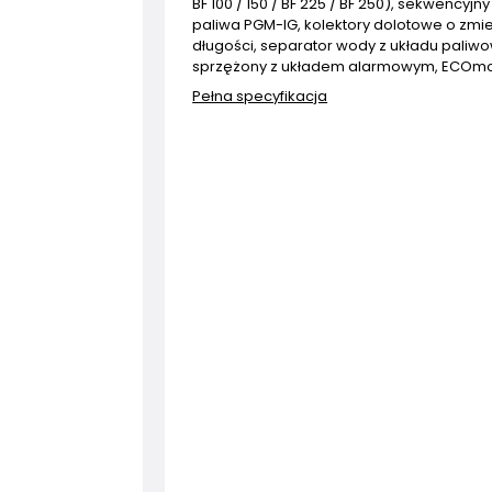
BF 100 / 150 / BF 225 / BF 250), sekwencyjny
paliwa PGM-IG, kolektory dolotowe o zmi
długości, separator wody z układu pali
sprzężony z układem alarmowym, ECOmo 
Pełna specyfikacja