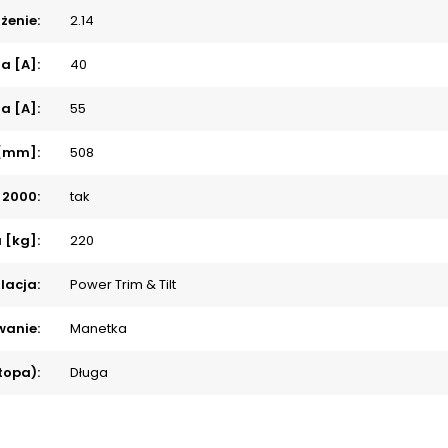
żenie:
2.14
a [A]:
40
a [A]:
55
[mm]:
508
 2000:
tak
 [kg]:
220
lacja:
Power Trim & Tilt
wanie:
Manetka
topa):
Długa