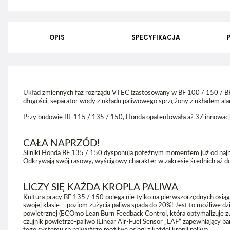
OPIS
SPECYFIKACJA
Układ zmiennych faz rozrządu VTEC (zastosowany w BF 100 / 150 / BF
długości, separator wody z układu paliwowego sprzężony z układem ala
Przy budowie BF 115 / 135 / 150, Honda opatentowała aż 37 innowacji 
CAŁA NAPRZÓD!
Silniki Honda BF 135 / 150 dysponują potężnym momentem już od najni
Odkrywają swój rasowy, wyścigowy charakter w zakresie średnich aż d
LICZY SIĘ KAŻDA KROPLA PALIWA
Kultura pracy BF 135 / 150 polega nie tylko na pierwszorzędnych osiągac
swojej klasie – poziom zużycia paliwa spada do 20%! Jest to możliwe d
powietrznej (ECOmo Lean Burn Feedback Control, która optymalizuje zu
czujnik powietrze-paliwo (Linear Air-Fuel Sensor „LAF” zapewniający 