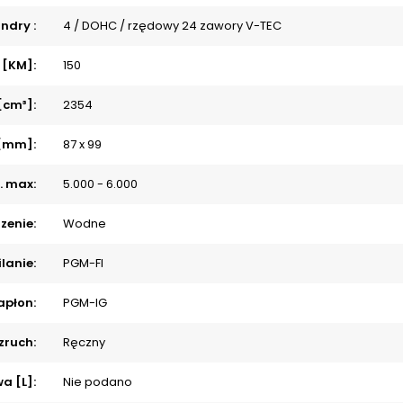
indry :
4 / DOHC / rzędowy 24 zawory V-TEC
 [KM]:
150
[cm³]:
2354
 [mm]:
87 x 99
. max:
5.000 - 6.000
zenie:
Wodne
lanie:
PGM-FI
apłon:
PGM-IG
zruch:
Ręczny
a [L]:
Nie podano