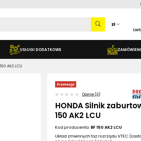
zł
Lis
USŁUGI DODATKOWE
ZAMÓWIENI
 150 AK2 LCU
Promocja
Opinie (0)
HONDA Silnik zaburto
150 AK2 LCU
Kod producenta:
BF 150 AK2 LCU
Układ zmiennych faz rozrządu VTEC (zas