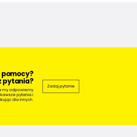
z pomocy?
 pytania?
Zadaj pytanie
 a my odpowiemy
ekawsze pytania i
kując dla innych.