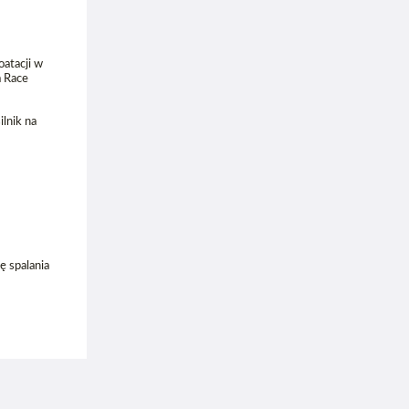
oatacji w
a Race
ilnik na
ę spalania