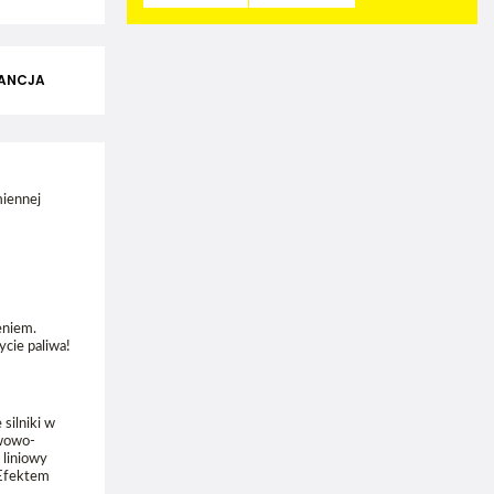
ANCJA
miennej
eniem.
cie paliwa!
silniki w
iwowo-
 liniowy
 Efektem