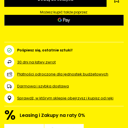
Możesz kupić także poprzez:
Pośpiesz się, ostatnie sztuki!
30
dni na łatwy zwrot
Płatności odroczone dla jednostek budżetowych
Darmowa i szybka dostawa
Sprawdź, w którym sklepie obejrzysz i kupisz od ręki
%
Leasing i Zakupy na raty 0%