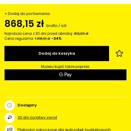
+ Dodaj do porównania
868,15 zł
brutto
/
szt.
Najniższa cena z 30 dni przed obniżką:
812,00 zł
Cena regularna:
1 316,10 zł
-34%
Dodaj do koszyka
Możesz kupić także poprzez:
Dostępny
30
dni na łatwy zwrot
Płatności odroczone dla jednostek budżetowych