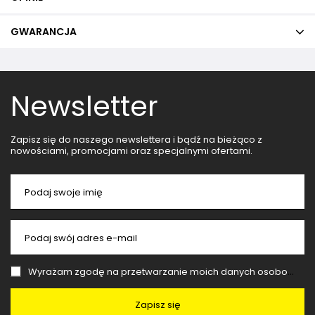
GWARANCJA
Newsletter
Zapisz się do naszego newslettera i bądź na bieżąco z
nowościami, promocjami oraz specjalnymi ofertami.
Podaj swoje imię
Podaj swój adres e-mail
Wyrażam zgodę na przetwarzanie moich danych osobowych (adres e-mail) na potrzeby wysyłki newslettera z informacją handlową (marketing). Więcej w
Zapisz się