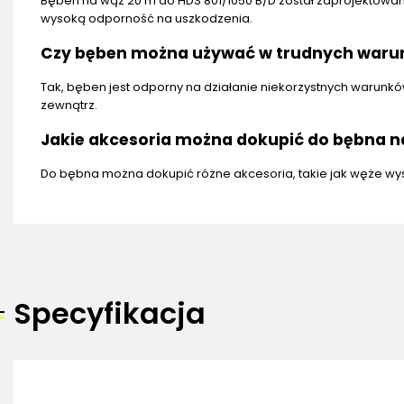
Bęben na wąż 20 m do HDS 801/1050 B/D został zaprojektowan
wysoką odporność na uszkodzenia.
Czy bęben można używać w trudnych waru
Tak, bęben jest odporny na działanie niekorzystnych warunk
zewnątrz.
Jakie akcesoria można dokupić do bębna n
Do bębna można dokupić różne akcesoria, takie jak węże wys
Specyfikacja