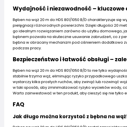
Wydajność i niezawodność – kluczowe 
Bęben na wąż 20 m do HDS 801/1050 B/D charakteryzuje się wy
pielęgnacji różnorodnych powierzchni. Dzięki długości 20 me
go idealnym rozwiązaniem zarówno do użytku domowego, jak
bębnem pozwala na skuteczne usuwanie zabrudzeń, co z pew
bębna w obracany mechanizm pod ciśnieniem dodatkowo zwi
podczas pracy.
Bezpieczeństwo i łatwość obsługi – zal
Bęben na wąż 20 m do HDS 801/1050 B/D to nie tylko wydajność
stabilnie trzyma wąż, eliminując ryzyko przypadkowego uszko
wystarczy kilka prostych ruchów, aby zwinąć lub rozwinąć wą
w taki sposób, aby zminimalizować ryzyko wycieków wody, co 
Warto zainwestować w ten produkt, aby cieszyć się nie tylko
FAQ
Jak długo można korzystać z bębna na wąż