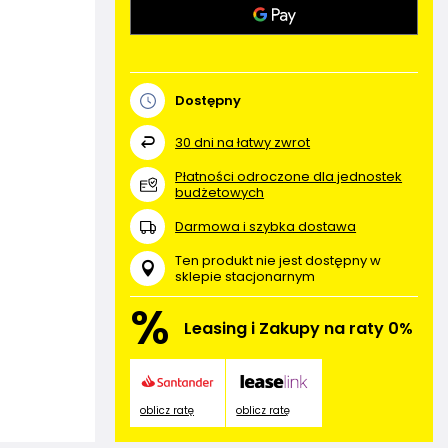
Dostępny
30
dni na łatwy zwrot
Płatności odroczone dla jednostek
budżetowych
Darmowa i szybka dostawa
Ten produkt nie jest dostępny w
sklepie stacjonarnym
%
Leasing i Zakupy na raty 0%
oblicz ratę
oblicz ratę