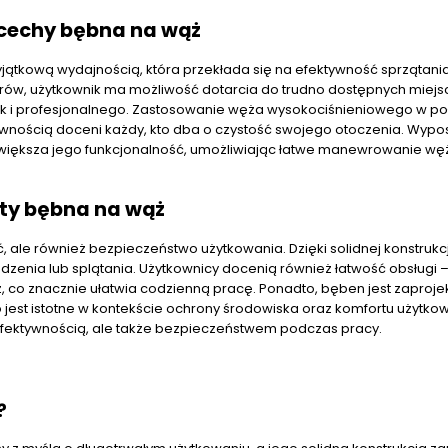
cechy bębna na wąż
jątkową wydajnością, która przekłada się na efektywność sprzątania
trów, użytkownik ma możliwość dotarcia do trudno dostępnych miejsc
 i profesjonalnego. Zastosowanie węża wysokociśnieniowego w po
nością doceni każdy, kto dba o czystość swojego otoczenia. Wypo
ększa jego funkcjonalność, umożliwiając łatwe manewrowanie wę
ety bębna na wąż
, ale również bezpieczeństwo użytkowania. Dzięki solidnej konstrukc
dzenia lub splątania. Użytkownicy docenią również łatwość obsługi 
ż, co znacznie ułatwia codzienną pracę. Ponadto, bęben jest zaproj
jest istotne w kontekście ochrony środowiska oraz komfortu użytkow
 efektywnością, ale także bezpieczeństwem podczas pracy.
?