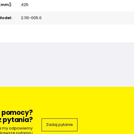
 [mm]:
425
Model:
2.110-005.0
z pomocy?
 pytania?
Zadaj pytanie
 a my odpowiemy
ekawsze pytania i