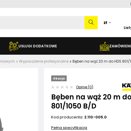
zł
Lis
USŁUGI DODATKOWE
ZAMÓWIENI
eniowych
Wyposażenie profesjonalne
Bęben na wąż 20 m do HDS 801/
Okazja
Opinie (0)
Bęben na wąż 20 m d
801/1050 B/D
Kod producenta:
2.110-005.0
Pełna specyfikacja