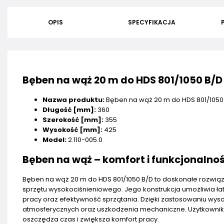
OPIS
SPECYFIKACJA
Bęben na wąż 20 m do HDS 801/1050 B/D
Nazwa produktu:
Bęben na wąż 20 m do HDS 801/1050
Długość [mm]:
360
Szerokość [mm]:
355
Wysokość [mm]:
425
Model:
2.110-005.0
Bęben na wąż – komfort i funkcjonalno
Bęben na wąż 20 m do HDS 801/1050 B/D to doskonałe rozwią
sprzętu wysokociśnieniowego. Jego konstrukcja umożliwia ł
pracy oraz efektywność sprzątania. Dzięki zastosowaniu wyso
atmosferycznych oraz uszkodzenia mechaniczne. Użytkownik 
oszczędza czas i zwiększa komfort pracy.