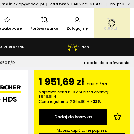
Email:
sklep@abexil.pl
Zadzwoń
+48 22 266 04 50
pn-pt 9-17
ty zakupowe
Porównywarka
Zaloguj się
0,00 zł
A PUBLICZNE
O NAS
+ dodaj do porównania
1050 B/D
1 951,69 zł
brutto
/
szt.
Najniższa cena z 30 dni przed obniżką:
1 949,61 zł
o HDS
Cena regularna:
2 865,90 zł
-32%
Dodaj do koszyka
Możesz kupić także poprzez: