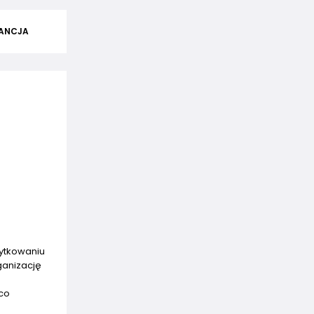
ANCJA
żytkowaniu
ganizację
co