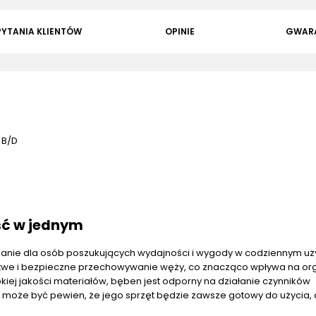
PYTANIA KLIENTÓW
OPINIE
GWAR
 B/D
ść w jednym
zanie dla osób poszukujących wydajności i wygody w codziennym u
atwe i bezpieczne przechowywanie węży, co znacząco wpływa na or
kiej jakości materiałów, bęben jest odporny na działanie czynników
może być pewien, że jego sprzęt będzie zawsze gotowy do użycia, 