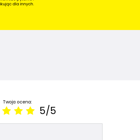
kując dla innych.
Twoja ocena:
5/5