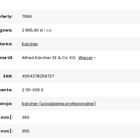
ferty:
7084
gowa:
2 865,90 zł
/
szt.
arka:
Karcher
nie UE
Alfred Kärcher SE & Co. KG
Więcej
EAN:
4054278259727
centa:
2.110-005.0
ncja:
Karcher (urządzenia profesjonalne)
 [mm]:
360
 [mm]:
355