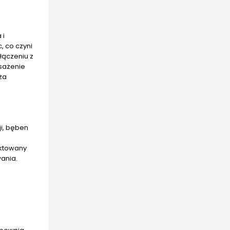
 i
, co czyni
łączeniu z
sażenie
ża
ji, bęben
–
ektowany
ania.