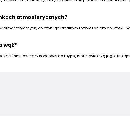
y z myślą o długotrwałym użytkowaniu, a jego solidna konstrukcja z
nkach atmosferycznych?
ów atmosferycznych, co czyni go idealnym rozwiązaniem do użytku n
a wąż?
okociśnieniowe czy końcówki do myjek, które zwiększą jego funkcjo