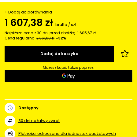
+ Dodaj do porównania
1 607,38 zł
brutto
/
szt.
Najniższa cena z 30 dni przed obniżką:
1 605,67 zł
Cena regularna:
2 361,60 zł
-32%
Dodaj do koszyka
Możesz kupić także poprzez:
Dostępny
30
dni na łatwy zwrot
Płatności odroczone dla jednostek budżetowych