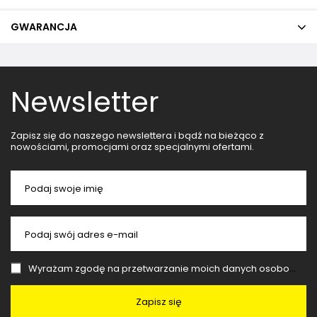
GWARANCJA
Newsletter
Zapisz się do naszego newslettera i bądź na bieżąco z
nowościami, promocjami oraz specjalnymi ofertami.
Podaj swoje imię
Podaj swój adres e-mail
Wyrażam zgodę na przetwarzanie moich danych osobowych (adres e-mail) na potrzeby wysyłki newslettera z informacją handlową (marketing). Więcej w
Zapisz się