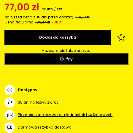
77,00 zł
brutto
/
szt.
Najniższa cena z 30 dni przed obniżką:
104,78 zł
Cena regularna:
109,47 zł
-30%
Dodaj do koszyka
Możesz kupić także poprzez:
Dostępny
30
dni na łatwy zwrot
Płatności odroczone dla jednostek budżetowych
Darmowa i szybka dostawa