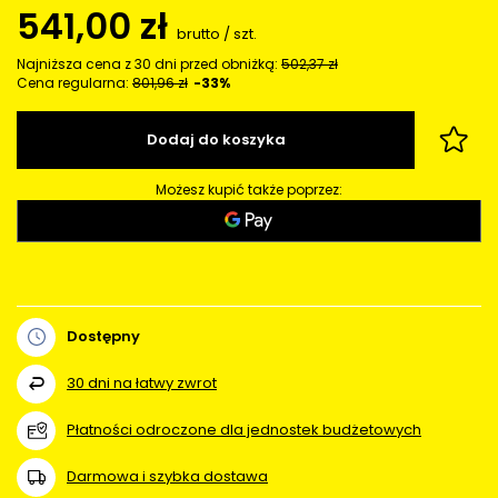
541,00 zł
brutto
/
szt.
Najniższa cena z 30 dni przed obniżką:
502,37 zł
Cena regularna:
801,96 zł
-33%
Dodaj do koszyka
Możesz kupić także poprzez:
Dostępny
30
dni na łatwy zwrot
Płatności odroczone dla jednostek budżetowych
Darmowa i szybka dostawa