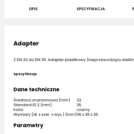
OPIS
SPECYFIKACJA
Adapter
Z DN 32 do DN 35: Adapter plastikowy (nieprzewodzący elektr
Specyfikacja
Dane techniczne
Średnica znamionowa (mm)
32
Standard ID 2 (mm)
35
Kolor
czarny
Wymiary (dł. x szer. x wys.) (mm)
36 x 35 x 35
Parametry