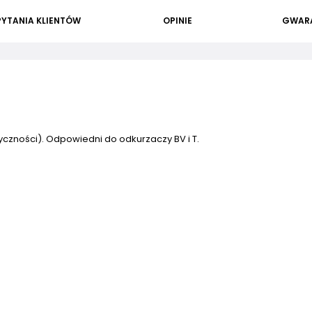
PYTANIA KLIENTÓW
OPINIE
GWAR
yczności). Odpowiedni do odkurzaczy BV i T.