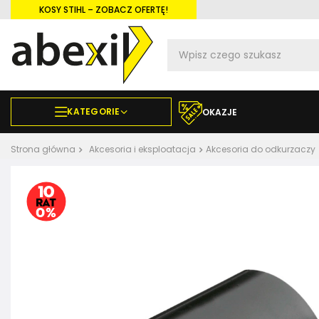
KOSY STIHL – ZOBACZ OFERTĘ!
KATEGORIE
OKAZJE
Strona główna
Akcesoria i eksploatacja
Akcesoria do odkurzaczy