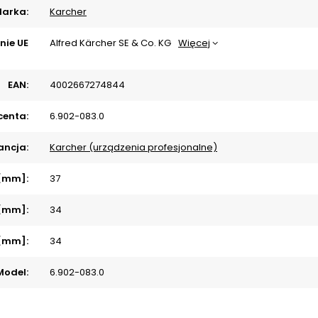
arka:
Karcher
nie UE
Alfred Kärcher SE & Co. KG
Więcej
EAN:
4002667274844
centa:
6.902-083.0
ncja:
Karcher (urządzenia profesjonalne)
 [mm]:
37
 [mm]:
34
 [mm]:
34
Model:
6.902-083.0