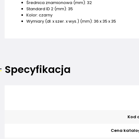
Średnica znamionowa (mm): 32
Standard ID 2 (mm): 35
Kolor: czarny
Wymiary (dł. x szer. x wys.) (mm): 36 x 35 x 35
Specyfikacja
Kod o
Cena katalo