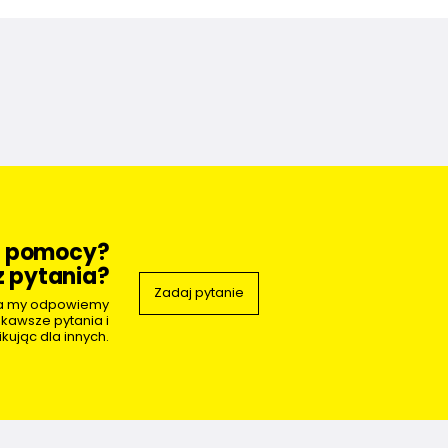
z pomocy?
 pytania?
Zadaj pytanie
 a my odpowiemy
ekawsze pytania i
kując dla innych.