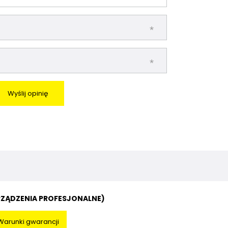
Wyślij opinię
RZĄDZENIA PROFESJONALNE)
Warunki gwarancji