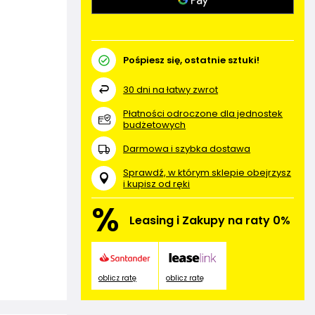
Pośpiesz się, ostatnie sztuki!
30
dni na łatwy zwrot
Płatności odroczone dla jednostek
budżetowych
Darmowa i szybka dostawa
Sprawdź, w którym sklepie obejrzysz
i kupisz od ręki
%
Leasing i Zakupy na raty 0%
oblicz ratę
oblicz ratę