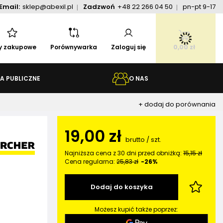
Email:
sklep@abexil.pl
Zadzwoń
+48 22 266 04 50
pn-pt 9-17
ty zakupowe
Porównywarka
Zaloguj się
0,00 zł
A PUBLICZNE
O NAS
+ dodaj do porównania
19,00 zł
brutto
/
szt.
Najniższa cena z 30 dni przed obniżką:
15,15 zł
Cena regularna:
25,83 zł
-26%
Dodaj do koszyka
Możesz kupić także poprzez: