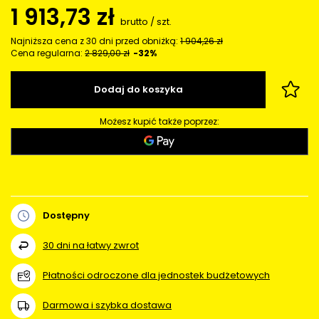
1 913,73 zł
brutto
/
szt.
Najniższa cena z 30 dni przed obniżką:
1 904,26 zł
Cena regularna:
2 829,00 zł
-32%
Dodaj do koszyka
Możesz kupić także poprzez:
Dostępny
30
dni na łatwy zwrot
Płatności odroczone dla jednostek budżetowych
Darmowa i szybka dostawa