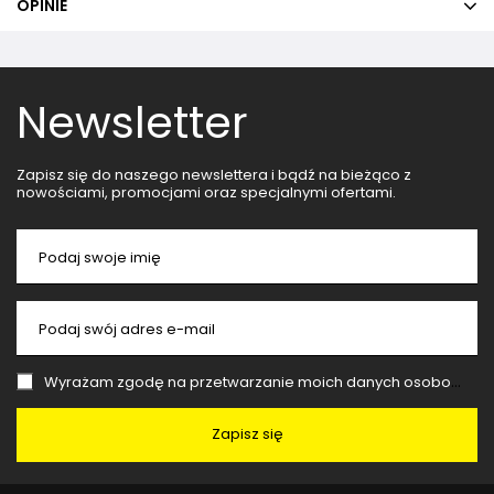
OPINIE
Newsletter
Zapisz się do naszego newslettera i bądź na bieżąco z
nowościami, promocjami oraz specjalnymi ofertami.
Podaj swoje imię
Podaj swój adres e-mail
Wyrażam zgodę na przetwarzanie moich danych osobowych (adres e-mail) na potrzeby wysyłki newslettera z informacją handlową (marketing). Więcej w
Zapisz się