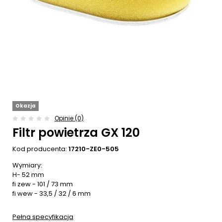
Okazja
Opinie (0)
Filtr powietrza GX 120
Kod producenta:
17210-ZE0-505
Wymiary:
H- 52 mm
fi zew - 101 / 73 mm
fi wew - 33,5 / 32 / 6 mm
Pełna specyfikacja