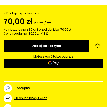
+ Dodaj do porównania
70,00 zł
brutto
/
szt.
Najniższa cena z 30 dni przed obniżką:
70,00 zł
Cena regularna:
80,00 zł
-13%
Dodaj do koszyka
Możesz kupić także poprzez:
Dostępny
30
dni na łatwy zwrot