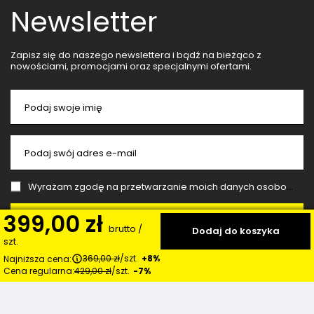
Newsletter
Zapisz się do naszego newslettera i bądź na bieżąco z
nowościami, promocjami oraz specjalnymi ofertami.
Podaj swoje imię
Podaj swój adres e-mail
Wyrażam zgodę na przetwarzanie moich danych osobowych (adres e-mail) na potrzeby wysyłki newslettera z informacją handlową (marketing). Więcej w
399,00 zł
Zapisz się
brutto
/
Dodaj do koszyka
szt.
369,00 zł
/
szt.
+8%
Najniższa cena:
Cena regularna:
429,00 zł
/
szt.
-7%
Moje zamówienia