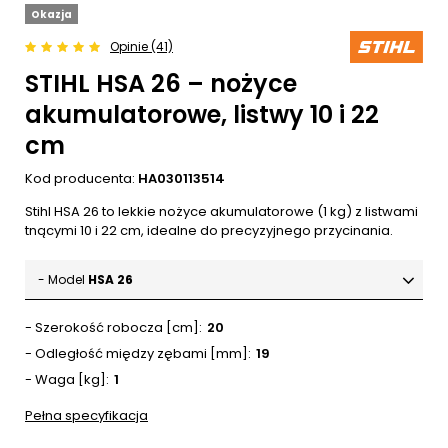
Okazja
Opinie (41)
STIHL HSA 26 – nożyce
akumulatorowe, listwy 10 i 22
cm
Kod producenta:
HA030113514
Stihl HSA 26 to lekkie nożyce akumulatorowe (1 kg) z listwami
tnącymi 10 i 22 cm, idealne do precyzyjnego przycinania.
- Model
HSA 26
- Szerokość robocza [cm]
20
- Odległość między zębami [mm]
19
- Waga [kg]
1
Pełna specyfikacja