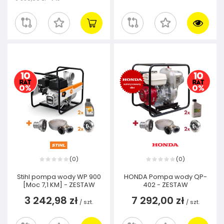
0
0
(
)
(
)
Stihl pompa wody WP 900
HONDA Pompa wody QP-
[Moc 7,1 KM] - ZESTAW
402 - ZESTAW
3 242,98 zł
7 292,00 zł
/
szt.
/
szt.