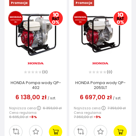
Promocja
Promocja
0
0
(
)
(
)
HONDA Pompa wody QP-
HONDA Pompa wody QP-
402
205SLT
6 138,00 zł
6 697,00 zł
/
szt.
/
szt.
Najniższa cena:
6 359,00 zł
Najniższa cena:
7 359,00 zł
Cena regularna:
Cena regularna:
6 695,00 zł
-8%
7 360,00 zł
-9%