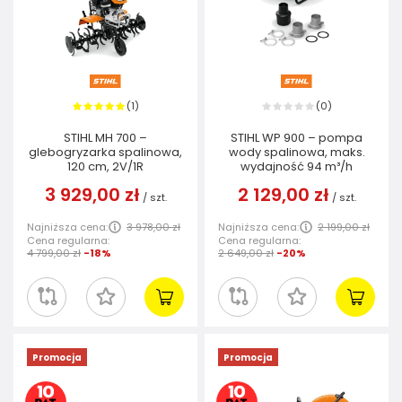
1
0
(
)
(
)
STIHL MH 700 –
STIHL WP 900 – pompa
glebogryzarka spalinowa,
wody spalinowa, maks.
120 cm, 2V/1R
wydajność 94 m³/h
3 929,00 zł
2 129,00 zł
/
szt.
/
szt.
Najniższa cena:
3 978,00 zł
Najniższa cena:
2 199,00 zł
Cena regularna:
Cena regularna:
4 799,00 zł
-18%
2 649,00 zł
-20%
Promocja
Promocja