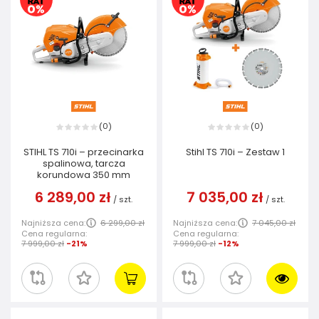
0
0
(
)
(
)
STIHL TS 710i – przecinarka
Stihl TS 710i – Zestaw 1
spalinowa, tarcza
korundowa 350 mm
6 289,00 zł
7 035,00 zł
/
szt.
/
szt.
Najniższa cena:
6 299,00 zł
Najniższa cena:
7 045,00 zł
Cena regularna:
Cena regularna:
7 999,00 zł
-21%
7 999,00 zł
-12%