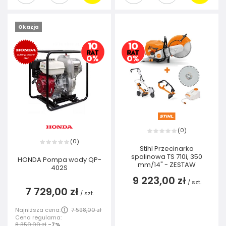
Okazja
0
(
)
0
(
)
Stihl Przecinarka
spalinowa TS 710i, 350
HONDA Pompa wody QP-
mm/14" - ZESTAW
402S
9 223,00 zł
/
szt.
7 729,00 zł
/
szt.
Najniższa cena:
7 598,00 zł
Cena regularna:
8 350,00 zł
-7%