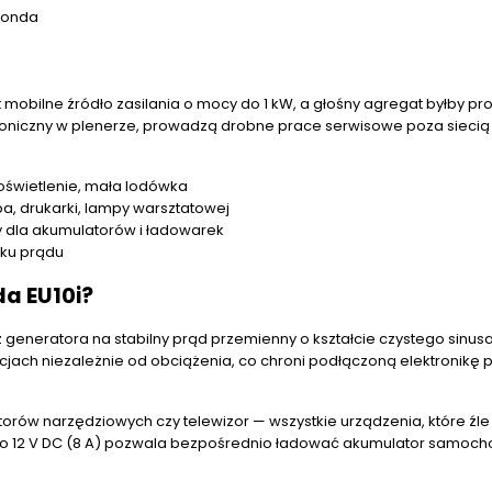
 Honda
 mobilne źródło zasilania o mocy do 1 kW, a głośny agregat byłby p
ktroniczny w plenerze, prowadzą drobne prace serwisowe poza siecią
oświetlenie, mała lodówka
pa, drukarki, lampy warsztatowej
y dla akumulatorów i ładowarek
iku prądu
da EU10i?
generatora na stabilny prąd przemienny o kształcie czystego sinusa.
ncjach niezależnie od obciążenia, co chroni podłączoną elektronikę 
orów narzędziowych czy telewizor — wszystkie urządzenia, które źle
do 12 V DC (8 A) pozwala bezpośrednio ładować akumulator samoc