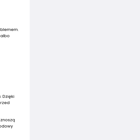
roblemem.
 albo
 Dzięki
przed
 znoszą
hodowy