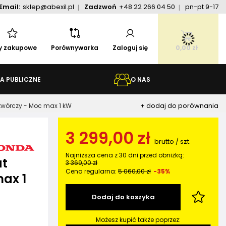
Email:
sklep@abexil.pl
Zadzwoń
+48 22 266 04 50
pn-pt 9-17
ty zakupowe
Porównywarka
Zaloguj się
0,00 zł
A PUBLICZNE
O NAS
+ dodaj do porównania
twórczy - Moc max 1 kW
3 299,00 zł
brutto
/
szt.
Najniższa cena z 30 dni przed obniżką:
at
3 369,00 zł
Cena regularna:
5 060,00 zł
-35%
ax 1
Dodaj do koszyka
Możesz kupić także poprzez: