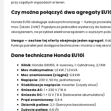
przy częstych wyjazdach w teren.
Czy można połączyć dwa agregaty EU10
Honda EU10i obsługuje autosynchronizację — funkcja pozwa
moc (około 2 kW). Pojedyncza jednostka wystarczy do ładow
obciążeniem, na przykład elektronarzędziem o wyższym pob
Uwaga — zestaw tej oferty obejmuje jeden agregat.
Kab
Funkcja parallel jest dostępna technicznie i można z niej skor
Dane techniczne Honda EU10i
Silnik:
Honda GXH50, 4-suwowy, 1-cylindrowy, 2,1 KM
Moc maksymalna:
1,0 kW / 1,0 kVA
Moc znamionowa (ciągła):
0,9 kW
Napięcie:
230 V, 50 Hz, jednofazowy
Stabilizacja napięcia:
inwerter (czysty sinus)
Gniazda AC:
1 × 230 V / 16 A
Gniazdo DC:
1 × 12 V / 8 A (ładowanie akumulatora)
Prąd znamionowy:
3,9 A
Zbiornik paliwa:
2,1 l (benzyna bezołowiowa)
Zużycie paliwa:
0,6 l/h