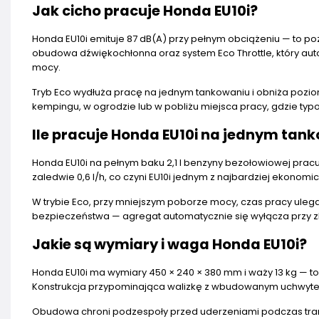
Jak cicho pracuje Honda EU10i?
Honda EU10i emituje 87 dB(A) przy pełnym obciążeniu — to 
obudowa dźwiękochłonna oraz system Eco Throttle, który au
mocy.
Tryb Eco wydłuża pracę na jednym tankowaniu i obniża poziom
kempingu, w ogrodzie lub w pobliżu miejsca pracy, gdzie typ
Ile pracuje Honda EU10i na jednym tan
Honda EU10i na pełnym baku 2,1 l benzyny bezołowiowej prac
zaledwie 0,6 l/h, co czyni EU10i jednym z najbardziej ekonomi
W trybie Eco, przy mniejszym poborze mocy, czas pracy ulega 
bezpieczeństwa — agregat automatycznie się wyłącza przy zb
Jakie są wymiary i waga Honda EU10i?
Honda EU10i ma wymiary 450 × 240 × 380 mm i waży 13 kg — t
Konstrukcja przypominająca walizkę z wbudowanym uchwyte
Obudowa chroni podzespoły przed uderzeniami podczas tran