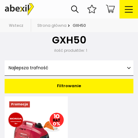
Strona główna
GXH50
Wstecz
GXH50
ilość produktów:
1
Najlepsza trafność
Filtrowanie
Promocja