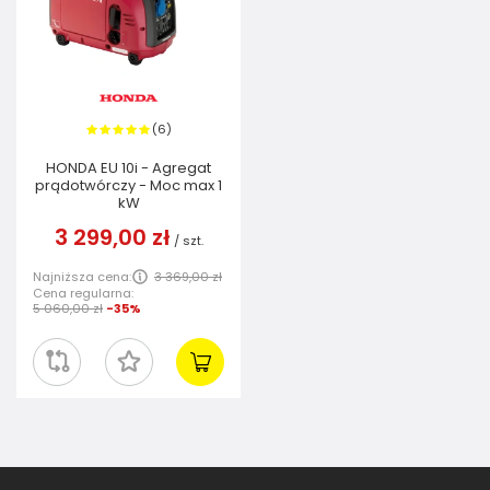
6
(
)
HONDA EU 10i - Agregat
prądotwórczy - Moc max 1
kW
3 299,00 zł
/
szt.
Najniższa cena:
3 369,00 zł
Cena regularna:
5 060,00 zł
-35%