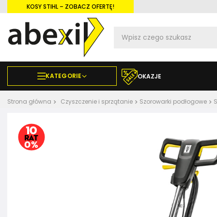
KOSY STIHL – ZOBACZ OFERTĘ!
KATEGORIE
OKAZJE
Strona główna
Czyszczenie i sprzątanie
Szorowarki podłogowe
S