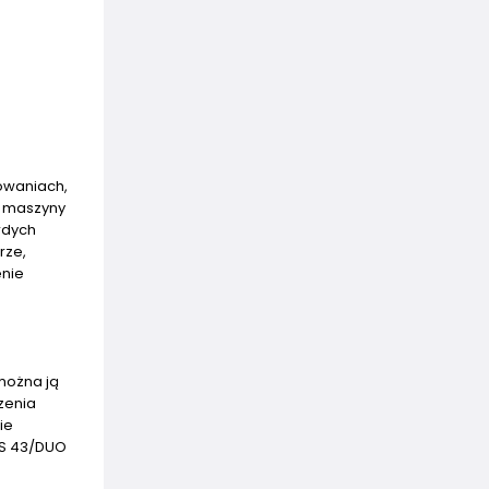
owaniach,
y maszyny
rdych
rze,
enie
można ją
zenia
ie
DS 43/DUO