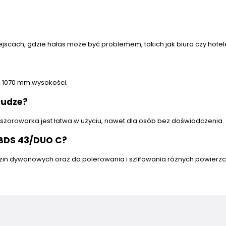
ejscach, gdzie hałas może być problemem, takich jak biura czy hotel
i 1070 mm wysokości.
łudze?
, szorowarka jest łatwa w użyciu, nawet dla osób bez doświadczenia.
 BDS 43/DUO C?
in dywanowych oraz do polerowania i szlifowania różnych powierzc