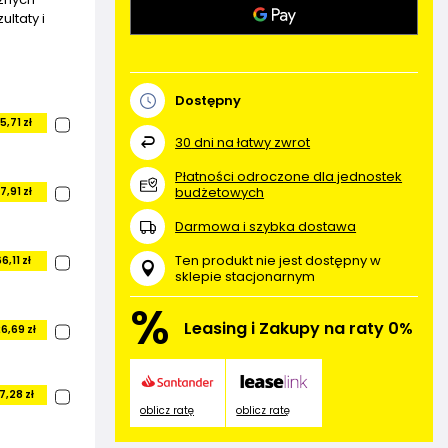
ltaty i
Dostępny
5,71 zł
30
dni na łatwy zwrot
Płatności odroczone dla jednostek
budżetowych
7,91 zł
Darmowa i szybka dostawa
Ten produkt nie jest dostępny w
6,11 zł
sklepie stacjonarnym
%
Leasing i Zakupy na raty 0%
6,69 zł
7,28 zł
oblicz ratę
oblicz ratę