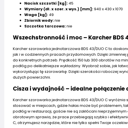
Nacisk szczotki [kg]:
45
Wymiary (dł. x szer. x wys.) [mm]:
940 x 430 x 1070
Waga [kg]:
49
Zbiornik wody:
nie
Szczotka tarczowa:
nie
Wszechstronność i moc – Karcher BDS 4
Karcher szorowarka jednotarczowa BDS 43/DUO C to doskonał
jak i w codziennych pracach przydomowych. Dzięki zmiennej
do konkretnych potrzeb. Prędkość 150 lub 300 obrotów na mi
podłóg po delikatniejsze wykładziny. Wyobraź sobie, jak ła
wykorzystując tę szorowarkę. Dzięki szerokości roboczej wyn
dużych powierzchni.
Cisza i wydajność – idealne połączenie
Karcher szorowarka jednotarczowa BDS 43/DUO C wyróżnia się
stosować w miejscach, gdzie hałas może być problemem, takich
podłóg w restauracji, goście nie są zakłócani nieprzyjemn
obrotowym sprawia, że prace przebiegają szybko i efektywni
C, otrzymujesz narzędzie, które nie tylko spełni Twoje oczek