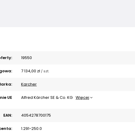
ferty:
19550
gowa:
7 134,00 zł
/
szt.
arka:
Karcher
nie UE
Alfred Kärcher SE & Co. KG
Więcej
EAN:
4054278700175
centa:
1.291-250.0