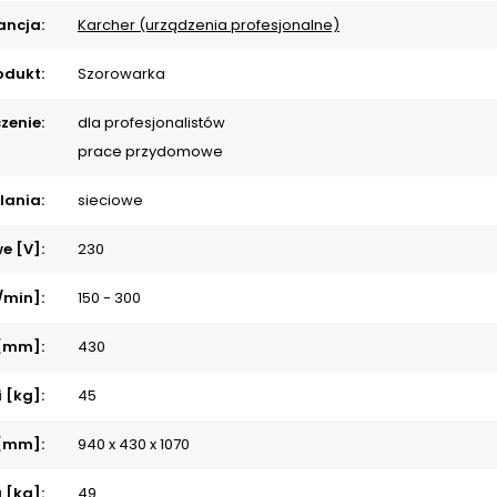
ncja:
Karcher (urządzenia profesjonalne)
odukt:
Szorowarka
zenie:
dla profesjonalistów
prace przydomowe
lania:
sieciowe
 ­[V]:
230
/min]:
150 - 300
 [mm]:
430
 [kg]:
45
) [mm]:
940 x 430 x 1070
 [kg]:
49