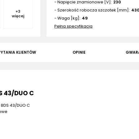
- Napięcie znamionowe ­[V]
230
- Szerokość robocza szczotek [mm]
43
+
3
więcej
- Waga [kg]
49
Pełna specyfikacja
PYTANIA KLIENTÓW
OPINIE
GWAR
S 43/DUO C
 BDS 43/DUO C
mowe