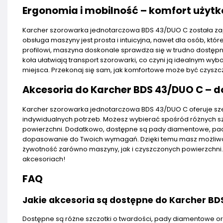
Ergonomia i mobilność – komfort użyt
Karcher szorowarka jednotarczowa BDS 43/DUO C została zap
obsługa maszyny jest prosta i intuicyjna, nawet dla osób, któr
profilowi, maszyna doskonale sprawdza się w trudno dostępny
koła ułatwiają transport szorowarki, co czyni ją idealnym w
miejsca. Przekonaj się sam, jak komfortowe może być czyszc
Akcesoria do Karcher BDS 43/DUO C – d
Karcher szorowarka jednotarczowa BDS 43/DUO C oferuje sz
indywidualnych potrzeb. Możesz wybierać spośród różnych sz
powierzchni. Dodatkowo, dostępne są pady diamentowe, pady 
dopasowanie do Twoich wymagań. Dzięki temu masz możliwość
żywotność zarówno maszyny, jak i czyszczonych powierzchni. N
akcesoriach!
FAQ
Jakie akcesoria są dostępne do Karcher BD
Dostępne są różne szczotki o twardości, pady diamentowe or