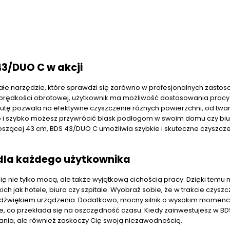
3/DUO C w akcji
e narzędzie, które sprawdzi się zarówno w profesjonalnych zastos
 prędkości obrotowej, użytkownik ma możliwość dostosowania prac
nutę pozwala na efektywne czyszczenie różnych powierzchni, od twa
two i szybko możesz przywrócić blask podłogom w swoim domu czy biu
oszącej 43 cm, BDS 43/DUO C umożliwia szybkie i skuteczne czyszcz
 dla każdego użytkownika
 nie tylko mocą, ale także wyjątkową cichością pracy. Dzięki temu 
 jak hotele, biura czy szpitale. Wyobraź sobie, że w trakcie czyszc
ym dźwiękiem urządzenia. Dodatkowo, mocny silnik o wysokim momenc
e, co przekłada się na oszczędność czasu. Kiedy zainwestujesz w B
iwania, ale również zaskoczy Cię swoją niezawodnością.