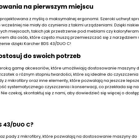
kowania na pierwszym miejscu
rojektowana z myślą o maksymalnej ergonomii. Szeroki uchwyt spr
e wcześniej nie miały do czynienia z takimi urządzeniami. Dzięki niski
ch miejscach, takich jak przestrzenie pod meblami czy kaloryferam
yborem dla osób, które często muszą przemieszczać się z narzędziem
zenie dzięki Karcher BDS 43/DUO C!
ostosuj do swoich potrzeb
eroką gamę akcesoriów, które umożliwiają dostosowanie maszyny 
czotek o różnym stopniu twardości, które są idealne do czyszczenia
z mikrofibry oraz inne elementy, które pozwalają na jeszcze lepsz
 systematycznego czyszczenia i konserwacji, co przekłada się na
ie czekaj, skontaktuj się z nami, aby dowiedzieć się więcej o dost
S 43/DUO C?
az pady z mikrofibry, które pozwalają na dostosowanie maszyny do