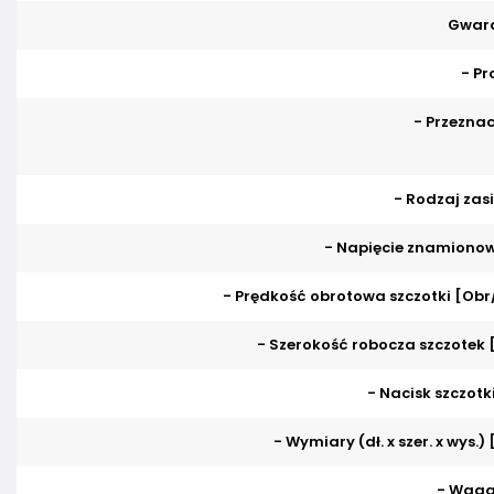
Gwara
- Pr
- Przeznac
- Rodzaj zasi
- Napięcie znamionowe
- Prędkość obrotowa szczotki [Obr
- Szerokość robocza szczotek
- Nacisk szczotki
- Wymiary (dł. x szer. x wys.
- Waga