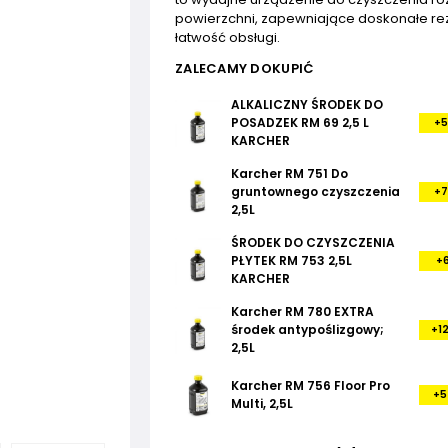
powierzchni, zapewniające doskonałe rezu
łatwość obsługi.
ZALECAMY DOKUPIĆ
ALKALICZNY ŚRODEK DO
POSADZEK RM 69 2,5 L
+5
KARCHER
Karcher RM 751 Do
gruntownego czyszczenia
+7
2,5L
ŚRODEK DO CZYSZCZENIA
PŁYTEK RM 753 2,5L
+6
KARCHER
Karcher RM 780 EXTRA
środek antypoślizgowy;
+12
2,5L
Karcher RM 756 Floor Pro
+5
Multi, 2,5L