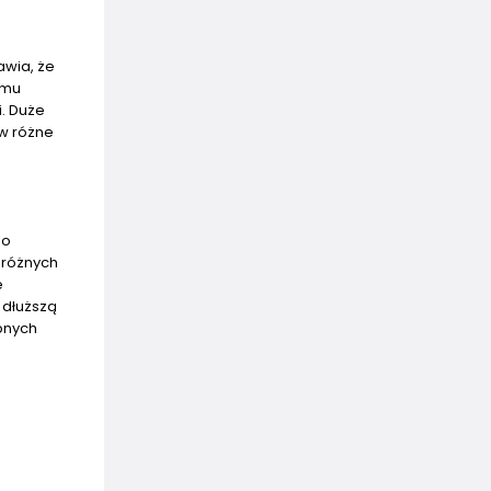
awia, że
emu
i. Duże
 w różne
do
 różnych
e
 dłuższą
ępnych