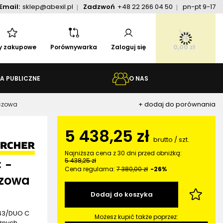
Email:
sklep@abexil.pl
Zadzwoń
+48 22 266 04 50
pn-pt 9-17
ty zakupowe
Porównywarka
Zaloguj się
0,00 zł
A PUBLICZNE
O NAS
+ dodaj do porównania
rczowa
5 438,25 zł
brutto
/
szt.
Najniższa cena z 30 dni przed obniżką:
5 438,25 zł
 -
Cena regularna:
7 380,00 zł
-26%
czowa
Dodaj do koszyka
 43/DUO C
Możesz kupić także poprzez:
óżnych