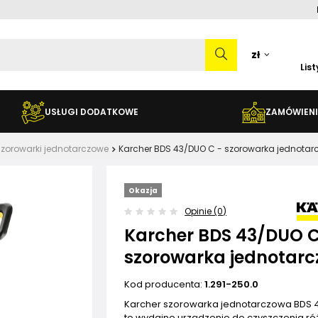
zł
Lis
USŁUGI DODATKOWE
ZAMÓWIENI
zorowarki jednotarczowe
Karcher BDS 43/DUO C - szorowarka jednota
Okazja
Opinie (0)
Karcher BDS 43/DUO C
szorowarka jednotar
Kod producenta:
1.291-250.0
Karcher szorowarka jednotarczowa BDS
to wydajne urządzenie do czyszczenia r