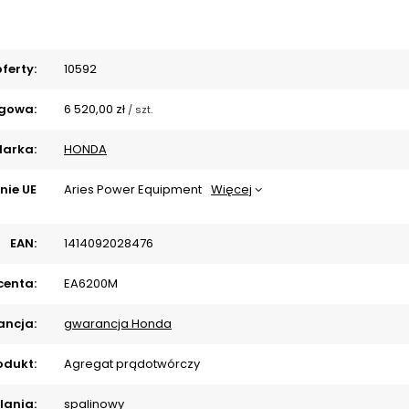
ferty:
10592
gowa:
6 520,00 zł
/
szt.
arka:
HONDA
nie UE
Aries Power Equipment
Więcej
EAN:
1414092028476
centa:
EA6200M
ncja:
gwarancja Honda
odukt:
Agregat prądotwórczy
lania:
spalinowy