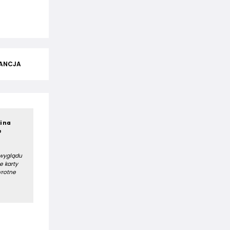
ANCJA
i na
e
 wyglądu
e karty
wrotne