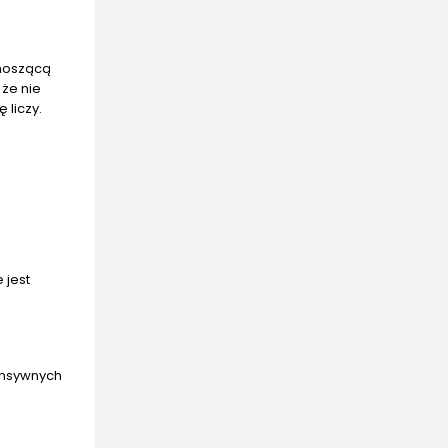
ynoszącą
 że nie
 liczy.
 jest
ensywnych