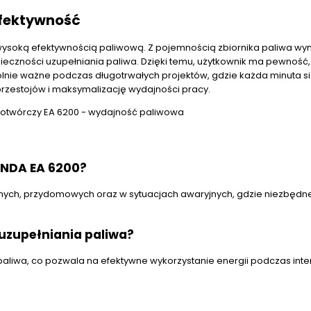
efektywność
wysoką efektywnością paliwową. Z pojemnością zbiornika paliwa w
onieczności uzupełniania paliwa. Dzięki temu, użytkownik ma pewność,
lnie ważne podczas długotrwałych projektów, gdzie każda minuta się
zestojów i maksymalizację wydajności pracy.
ONDA EA 6200?
ych, przydomowych oraz w sytuacjach awaryjnych, gdzie niezbędne
uzupełniania paliwa?
paliwa, co pozwala na efektywne wykorzystanie energii podczas int