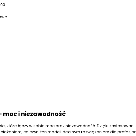
200
mowe
– moc i niezawodność
, które łączy w sobie moc oraz niezawodność. Dzięki zastosowaniu 
bciążeniem, co czyni ten model idealnym rozwiązaniem dla profesjon