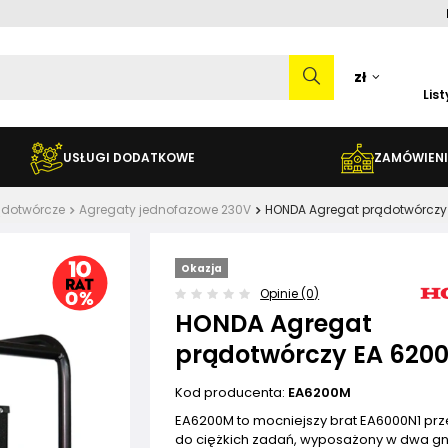
zł
Lis
USŁUGI DODATKOWE
ZAMÓWIENI
ądotwórcze
Agregaty jednofazowe 230V
HONDA Agregat prądotwórczy
Okazja
Opinie (0)
HONDA Agregat
prądotwórczy EA 620
Kod producenta:
EA6200M
EA6200M to mocniejszy brat EA6000N1 pr
do ciężkich zadań, wyposażony w dwa g