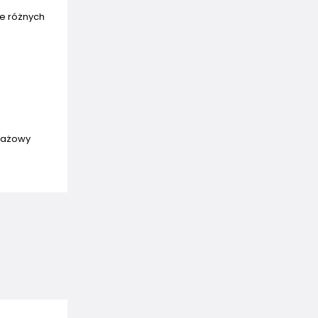
ie różnych
edażowy