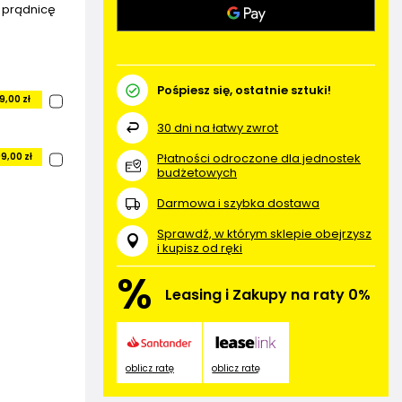
a prądnicę
Pośpiesz się, ostatnie sztuki!
9,00 zł
30
dni na łatwy zwrot
Płatności odroczone dla jednostek
9,00 zł
budżetowych
Darmowa i szybka dostawa
Sprawdź, w którym sklepie obejrzysz
i kupisz od ręki
%
Leasing i Zakupy na raty 0%
oblicz ratę
oblicz ratę