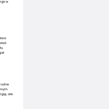
rgii w
 dwa
ilać
tu
gat
trudne
ywnym
gię, ale