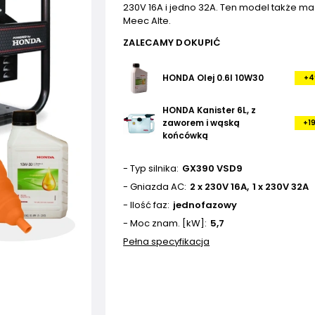
230V 16A i jedno 32A. Ten model także m
Meec Alte.
ZALECAMY DOKUPIĆ
HONDA Olej 0.6l 10W30
+4
HONDA Kanister 6L, z
zaworem i wąską
+19
końcówką
- Typ silnika
GX390 VSD9
- Gniazda AC
2 x 230V 16A
1 x 230V 32A
- Ilość faz
jednofazowy
- Moc znam. [kW]
5,7
Pełna specyfikacja