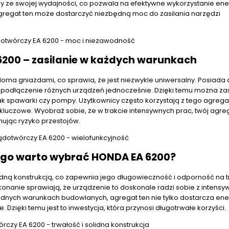
ny ze swojej wydajności, co pozwala na efektywne wykorzystanie ene
regat ten może dostarczyć niezbędną moc do zasilania narzędzi
200 – zasilanie w każdych warunkach
oma gniazdami, co sprawia, że jest niezwykle uniwersalny. Posiada
 podłączenie różnych urządzeń jednocześnie. Dzięki temu można zas
jak spawarki czy pompy. Użytkownicy często korzystają z tego agrega
kluczowe. Wyobraź sobie, że w trakcie intensywnych prac, twój agre
nując ryzyko przestojów.
zego warto wybrać HONDA EA 6200?
dną konstrukcją, co zapewnia jego długowieczność i odporność na 
ykonanie sprawiają, że urządzenie to doskonale radzi sobie z intens
dnych warunkach budowlanych, agregat ten nie tylko dostarcza ener
Dzięki temu jest to inwestycja, która przynosi długotrwałe korzyści.