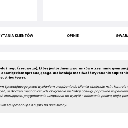
PYTANIA KLIENTÓW
OPINIE
GWAR
dażnego (zerowego), który jest jednym z warunków otrzymania gwarancj
 obowiązkiem Sprzedającego, ale istnieje możliwość wykonania odpłatni
su Aries Power.
m Sprzedającego przed wysłaniem urządzenia do Klienta, obejmuje m.in. kontrolę
eń, uszkodzeń mechanicznych, dołączenie instrukcji obsługi, poprawne wypełnieni
ń sterujących, przygotowanie urządzenia do wysyłki - odessanie paliwa, oleju, po
er Equipment Sp.z o.o. jak i na dole strony.