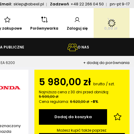
Email:
sklep@abexil.pl
Zadzwoń
+48 22 266 04 50
pn-pt 9-17
ty zakupowe
Porównywarka
Zaloguj się
0,00 zł
A PUBLICZNE
O NAS
+ dodaj do porównania
 EA 6200
5 980,00 zł
brutto
/
szt.
Najniższa cena z 30 dni przed obniżką:
5 599,00 zł
Cena regularna:
6 520,00 zł
-8%
0
Dodaj do koszyka
zeznaczony
Możesz kupić także poprzez:
niazda