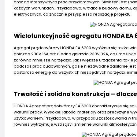
oraz do intensywnych prac przydomowych. Silnik ten jest zna
każdych warunkach. Przykładowo, w trakcie budowy domu, ag
elektrycznych, co znacznie przyspiesza realizację projektu.
Wielofunkcyjność agregatu HONDA EA 6
Agregat prądotwórczy HONDA EA 6200 wyróżnia się także wiel
gniazda 230V 16A oraz jedno gniazdo 230V 32A, co umożliwia
zarówno mniejsze narzędzia, jak i większe urządzenia, takie 
podczas prac budowlanych, gdzie niezawodne zasilanie jest 
dostarcza energię do wszystkich niezbędnych narzędzi, elimi
Trwałość i solidna konstrukcja – dlac
HONDA Agregat prądotwórczy EA 6200 charakteryzuje się soli
warunki pracy. Wysokiej jakości materiały oraz precyzyjne w
użytkowaniem. Przykładowo, w przypadku zastosowania w tru
również wytrzymuje wstrząsy i zmienne warunki atmosferyczne. 