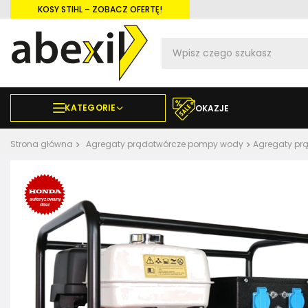
KOSY STIHL – ZOBACZ OFERTĘ!
KATEGORIE
OKAZJE
Strona główna
Agregaty prądotwórcze pompy wody
Agregaty pr