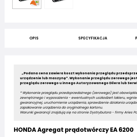
OPIS
SPECYFIKACJA
„Podana cena zawiera koszt wykonania przeglądu przedsprze
urządzenie lub maszynę*.
Wykonanie przeglądu zerowego jest
przeglądu zerowego u innego Autoryzowanego Dilera lub Serwi
* Wykonanie przeglądu przedsprzedażnego (zerowego) jest obowiązkie
zewnętrznego i wyposażenia - ewentualnych uszkodzeń lakieru, wgniec
gwarancyjnej, uruchomienie urządzenia, sprawdzenie działania urządze
zapakowanie urządzenia do oryginalnego kartonu.
Warunki gwarancji znajdują się na stronie Dystrybutora - firmy Aries Pow
HONDA Agregat prądotwórczy EA 6200