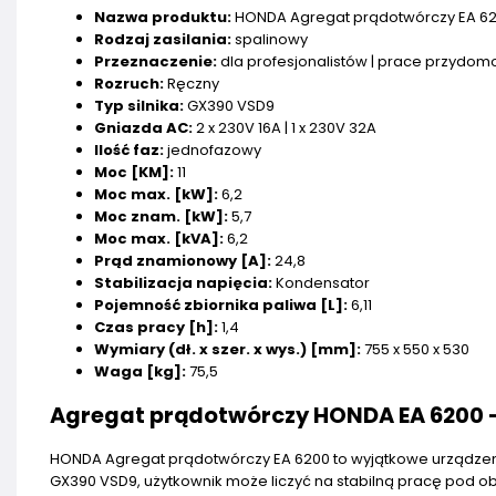
Nazwa produktu:
HONDA Agregat prądotwórczy EA 6
Rodzaj zasilania:
spalinowy
Przeznaczenie:
dla profesjonalistów | prace przydo
Rozruch:
Ręczny
Typ silnika:
GX390 VSD9
Gniazda AC:
2 x 230V 16A | 1 x 230V 32A
Ilość faz:
jednofazowy
Moc [KM]:
11
Moc max. [kW]:
6,2
Moc znam. [kW]:
5,7
Moc max. [kVA]:
6,2
Prąd znamionowy [A]:
24,8
Stabilizacja napięcia:
Kondensator
Pojemność zbiornika paliwa [L]:
6,11
Czas pracy [h]:
1,4
Wymiary (dł. x szer. x wys.) [mm]:
755 x 550 x 530
Waga [kg]:
75,5
Agregat prądotwórczy HONDA EA 6200 
HONDA Agregat prądotwórczy EA 6200 to wyjątkowe urządzenie
GX390 VSD9, użytkownik może liczyć na stabilną pracę pod o