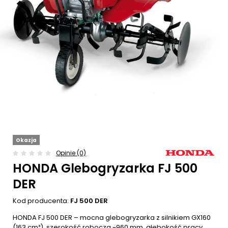
Okazja
Opinie (0)
HONDA Glebogryzarka FJ 500
DER
Kod producenta:
FJ 500 DER
HONDA FJ 500 DER – mocna glebogryzarka z silnikiem GX160
(163 cm³), szerokość robocza ~960 mm, głębokość pracy