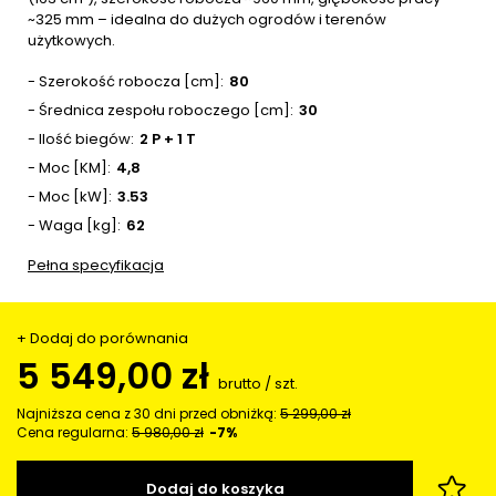
~325 mm – idealna do dużych ogrodów i terenów
użytkowych.
- Szerokość robocza [cm]
80
- Średnica zespołu roboczego [cm]
30
- Ilość biegów
2 P + 1 T
- Moc [KM]
4,8
- Moc [kW]
3.53
- Waga [kg]
62
Pełna specyfikacja
+ Dodaj do porównania
5 549,00 zł
brutto
/
szt.
Najniższa cena z 30 dni przed obniżką:
5 299,00 zł
Cena regularna:
5 980,00 zł
-7%
Dodaj do koszyka