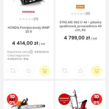
0
(
)
0
(
)
STIHL MS 362 C-M – pilarka
spalinowa, prowadnica 40
HONDA Pompa wody WMP
cm, RS
20 X
4 799,00 zł
/
szt.
4 414,00 zł
/
szt.
Najniższa cena:
4 370,33 zł
Cena regularna:
4 415,00 zł
-0%