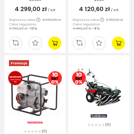
4 299,00 zł
4 120,60 zł
/
szt.
/
szt.
Najniższa cena:
4 099,00 zł
Najniższa cena:
3 959,01 zł
Cena regularna:
Cena regularna:
4 780,00 zł
-10%
4 480,00 zł
-8%
Promocja
0
(
)
0
(
)