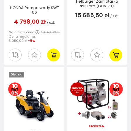
Tielbürger Zamiatarka
tk38 pro (GCV170)
HONDA Pompa wody SWT
50
15 685,50 zł
/
szt.
4 798,00 zł
/
szt.
Najniższa cena:
5 040,00 zł
Cena regularna:
5 050,00 zł
-5%
Okazja