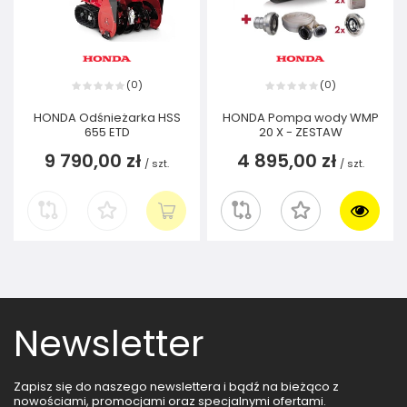
0
0
(
)
(
)
HONDA Odśnieżarka HSS
HONDA Pompa wody WMP
655 ETD
20 X - ZESTAW
9 790,00 zł
4 895,00 zł
/
szt.
/
szt.
Newsletter
Zapisz się do naszego newslettera i bądź na bieżąco z
nowościami, promocjami oraz specjalnymi ofertami.