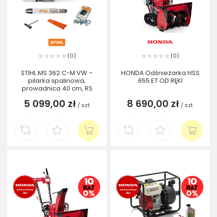
0
0
(
)
(
)
STIHL MS 362 C-M VW –
HONDA Odśnieżarka HSS
pilarka spalinowa,
655 ET OD RĘKI
prowadnica 40 cm, RS
5 099,00 zł
8 690,00 zł
/
szt.
/
szt.