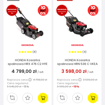
8
4
(
)
(
)
HONDA Kosiarka
HONDA Kosiarka
spalinowa HRX 476 C2 HYE
spalinowa HRN 536 C VKEA
4 799,00 zł
3 598,00 zł
/
szt.
/
szt.
Najniższa cena:
4 798,00 zł
Najniższa cena:
3 599,00 zł
Cena regularna:
Cena regularna:
5 545,00 zł
-13%
3 995,00 zł
-10%