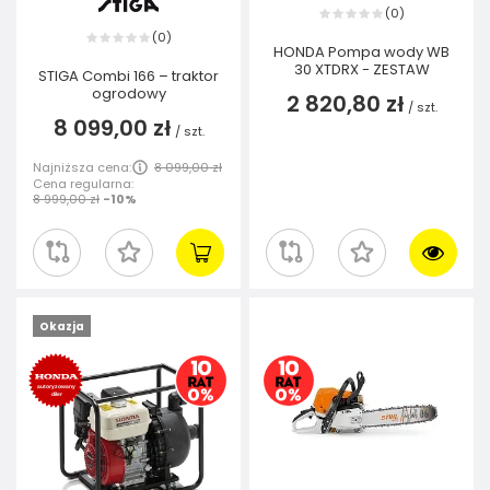
0
(
)
0
(
)
HONDA Pompa wody WB
30 XTDRX - ZESTAW
STIGA Combi 166 – traktor
ogrodowy
2 820,80 zł
/
szt.
8 099,00 zł
/
szt.
Najniższa cena:
8 099,00 zł
Cena regularna:
8 999,00 zł
-10%
Okazja