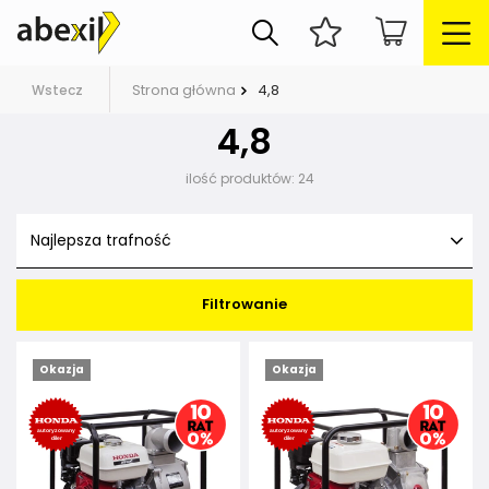
Strona główna
4,8
Wstecz
4,8
ilość produktów:
24
Najlepsza trafność
Filtrowanie
Okazja
Okazja