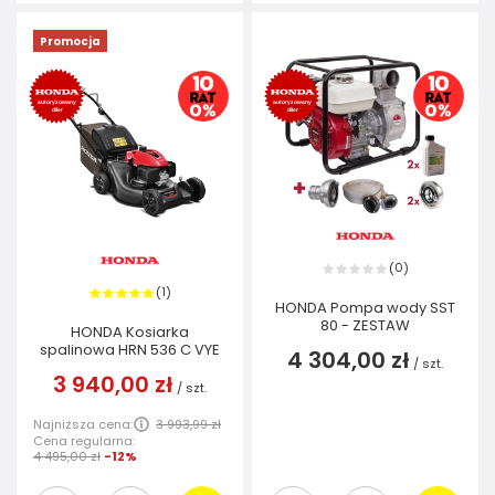
Promocja
0
(
)
1
(
)
HONDA Pompa wody SST
80 - ZESTAW
HONDA Kosiarka
spalinowa HRN 536 C VYE
4 304,00 zł
/
szt.
3 940,00 zł
/
szt.
Najniższa cena:
3 993,99 zł
Cena regularna:
4 495,00 zł
-12%