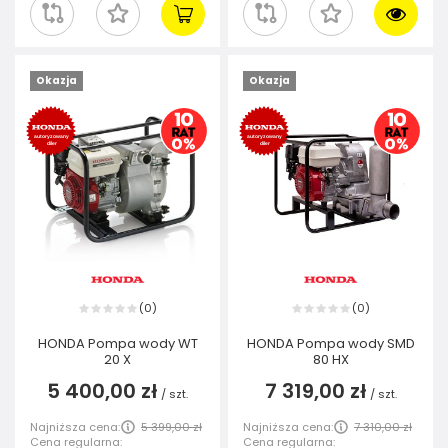
Okazja
Okazja
0
0
(
)
(
)
HONDA Pompa wody WT
HONDA Pompa wody SMD
20 X
80 HX
5 400,00 zł
7 319,00 zł
/
szt.
/
szt.
Najniższa cena:
5 399,00 zł
Najniższa cena:
7 310,00 zł
Cena regularna:
Cena regularna: