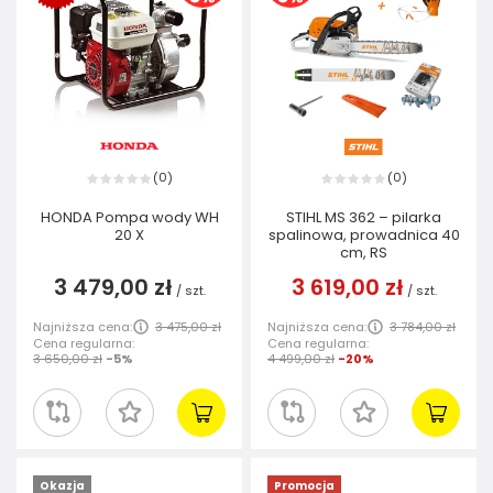
0
0
(
)
(
)
HONDA Pompa wody WH
STIHL MS 362 – pilarka
20 X
spalinowa, prowadnica 40
cm, RS
3 479,00 zł
3 619,00 zł
/
szt.
/
szt.
Najniższa cena:
3 475,00 zł
Najniższa cena:
3 784,00 zł
Cena regularna:
Cena regularna:
3 650,00 zł
-5%
4 499,00 zł
-20%
Okazja
Promocja