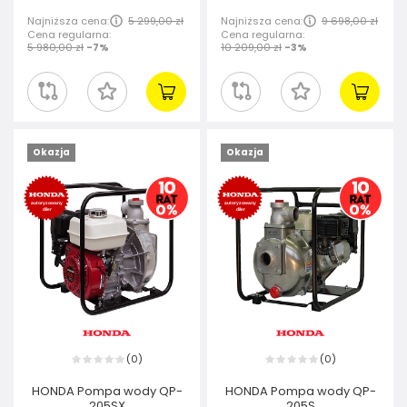
Najniższa cena:
5 299,00 zł
Najniższa cena:
9 698,00 zł
Cena regularna:
Cena regularna:
5 980,00 zł
-7%
10 209,00 zł
-3%
Okazja
Okazja
0
0
(
)
(
)
HONDA Pompa wody QP-
HONDA Pompa wody QP-
205SX
205S