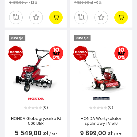
6 130,00 zł
-12%
7 320,00 zł
-0%
Okazja
Okazja
0
0
(
)
(
)
HONDA Glebogryzarka FJ
HONDA Wertykulator
500 DER
spalinowy TV 510
5 549,00 zł
9 899,00 zł
/
szt.
/
szt.