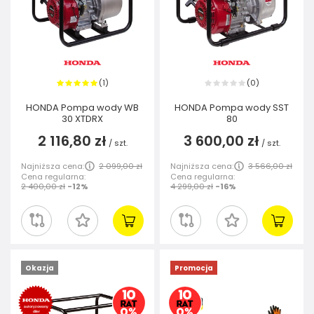
1
0
(
)
(
)
HONDA Pompa wody WB
HONDA Pompa wody SST
30 XTDRX
80
2 116,80 zł
3 600,00 zł
/
szt.
/
szt.
Najniższa cena:
2 099,00 zł
Najniższa cena:
3 566,00 zł
Cena regularna:
Cena regularna:
2 400,00 zł
-12%
4 299,00 zł
-16%
Okazja
Promocja