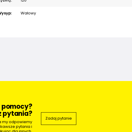
 [cm]:
120
Wysyp:
Wałowy
z pomocy?
 pytania?
Zadaj pytanie
 a my odpowiemy
ekawsze pytania i
kując dla innych.