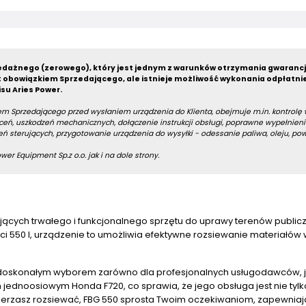
dażnego (zerowego), który jest jednym z warunków otrzymania gwarancj
 obowiązkiem Sprzedającego, ale istnieje możliwość wykonania odpłatni
su Aries Power.
m Sprzedającego przed wysłaniem urządzenia do Klienta, obejmuje m.in. kontrolę
eń, uszkodzeń mechanicznych, dołączenie instrukcji obsługi, poprawne wypełnieni
ń sterujących, przygotowanie urządzenia do wysyłki - odessanie paliwa, oleju, po
er Equipment Sp.z o.o. jak i na dole strony.
jących trwałego i funkcjonalnego sprzętu do uprawy terenów public
i 550 l, urządzenie to umożliwia efektywne rozsiewanie materiałów
o doskonałym wyborem zarówno dla profesjonalnych usługodawców, ja
jednoosiowym Honda F720, co sprawia, że jego obsługa jest nie tylk
amierzasz rozsiewać, FBG 550 sprosta Twoim oczekiwaniom, zapewnia