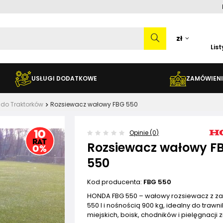
zł
Lis
USŁUGI DODATKOWE
ZAMÓWIENI
 do Traktorków
Rozsiewacz wałowy FBG 550
Opinie (0)
Rozsiewacz wałowy F
550
Kod producenta:
FBG 550
HONDA FBG 550 – wałowy rozsiewacz z z
550 l i nośnością 900 kg, idealny do trawn
miejskich, boisk, chodników i pielęgnacji zi