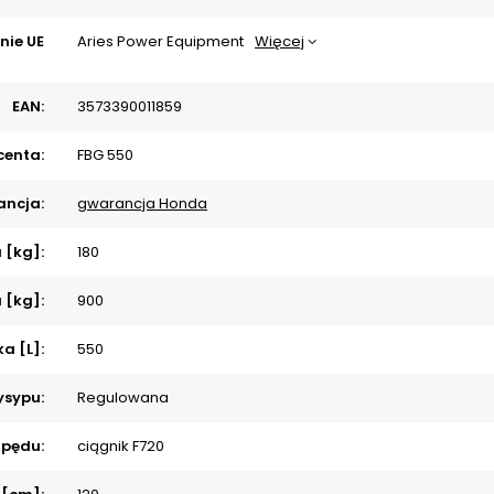
nie UE
Aries Power Equipment
Więcej
EAN:
3573390011859
centa:
FBG 550
ncja:
gwarancja Honda
 [kg]:
180
 [kg]:
900
a [L]:
550
ysypu:
Regulowana
apędu:
ciągnik F720