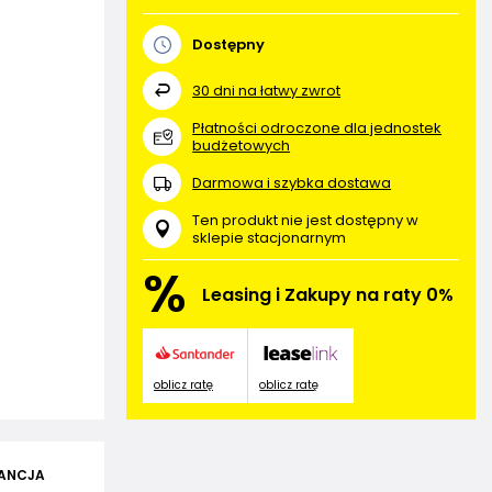
Dostępny
30
dni na łatwy zwrot
Płatności odroczone dla jednostek
budżetowych
Darmowa i szybka dostawa
Ten produkt nie jest dostępny w
sklepie stacjonarnym
%
Leasing i Zakupy na raty 0%
oblicz ratę
oblicz ratę
ANCJA