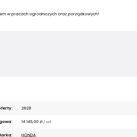
ciem w pracach ogrodniczych oraz porządkowych!
ferty:
2628
gowa:
14 145,00 zł
/
szt.
arka:
HONDA