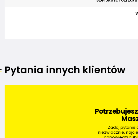
Szerokość rozrzutu
Pytania innych klientów
Potrzebujes
Masz
Zadaj pytanie
niezwłocznie, najci
odpowiedzi publi