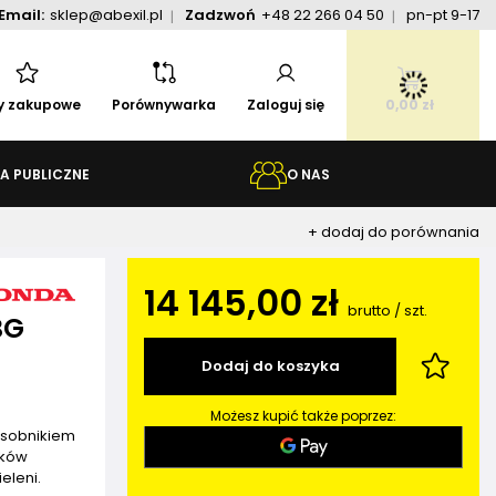
Email:
sklep@abexil.pl
Zadzwoń
+48 22 266 04 50
pn-pt 9-17
ty zakupowe
Porównywarka
Zaloguj się
0,00 zł
A PUBLICZNE
O NAS
+ dodaj do porównania
14 145,00 zł
brutto
/
szt.
BG
Dodaj do koszyka
Możesz kupić także poprzez:
asobnikiem
ików
eleni.