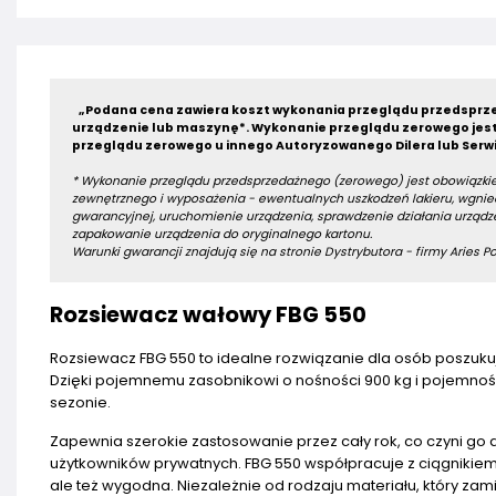
„Podana cena zawiera koszt wykonania przeglądu przedsprze
urządzenie lub maszynę*.
Wykonanie przeglądu zerowego jest
przeglądu zerowego u innego Autoryzowanego Dilera lub Serwi
* Wykonanie przeglądu przedsprzedażnego (zerowego) jest obowiązkie
zewnętrznego i wyposażenia - ewentualnych uszkodzeń lakieru, wgniec
gwarancyjnej, uruchomienie urządzenia, sprawdzenie działania urządze
zapakowanie urządzenia do oryginalnego kartonu.
Warunki gwarancji znajdują się na stronie Dystrybutora - firmy Aries Pow
Rozsiewacz wałowy FBG 550
Rozsiewacz FBG 550 to idealne rozwiązanie dla osób poszuku
Dzięki pojemnemu zasobnikowi o nośności 900 kg i pojemnośc
sezonie.
Zapewnia szerokie zastosowanie przez cały rok, co czyni g
użytkowników prywatnych. FBG 550 współpracuje z ciągnikiem 
ale też wygodna. Niezależnie od rodzaju materiału, który z