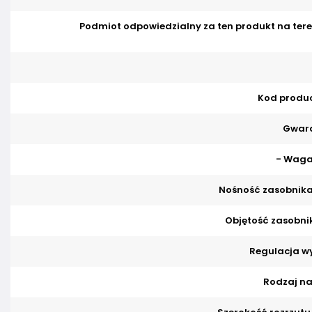
Podmiot odpowiedzialny za ten produkt na tere
Kod produ
Gwara
- Waga
Nośność zasobnika
Objętość zasobnik
Regulacja w
Rodzaj n