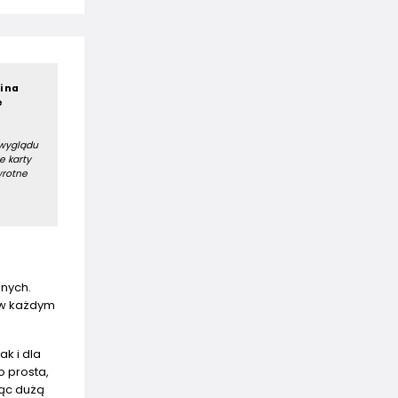
i na
e
 wyglądu
e karty
wrotne
znych.
 w każdym
k i dla
o prosta,
jąc dużą