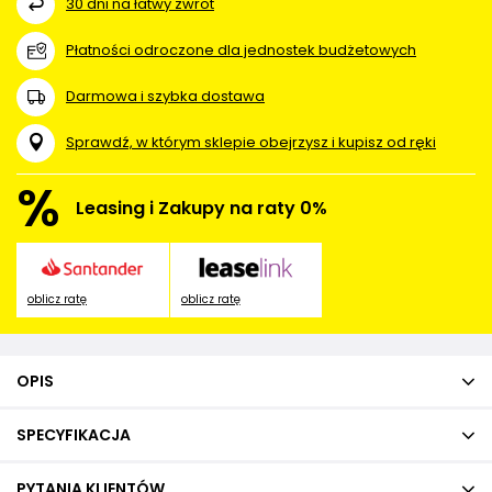
30
dni na łatwy zwrot
Płatności odroczone dla jednostek budżetowych
Darmowa i szybka dostawa
Sprawdź, w którym sklepie obejrzysz i kupisz od ręki
%
Leasing i Zakupy na raty 0%
oblicz ratę
oblicz ratę
OPIS
SPECYFIKACJA
PYTANIA KLIENTÓW