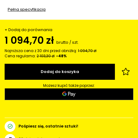
Pełna specyfikacja
+ Dodaj do porównania
1 094,70 zł
brutto
/
szt.
Najniższa cena z 30 dni przed obniżką:
1 094,70 zł
Cena regularna:
2 103,30 zł
-48%
Dodaj do koszyka
Możesz kupić także poprzez:
Pośpiesz się, ostatnie sztuki!