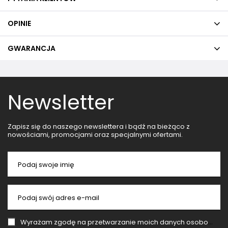
OPINIE
GWARANCJA
Newsletter
Zapisz się do naszego newslettera i bądź na bieżąco z
nowościami, promocjami oraz specjalnymi ofertami.
Podaj swoje imię
Podaj swój adres e-mail
Wyrażam zgodę na przetwarzanie moich danych osobowych (adres e-mail) na potrzeby wysyłki newslettera z informacją handlową (marketing). Więcej w