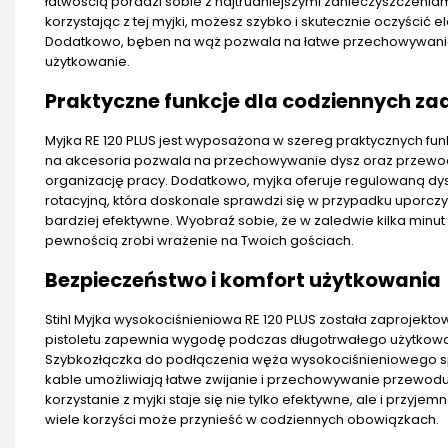
łatwością poradzi sobie z najtrudniejszymi zanieczyszczeniami,
korzystając z tej myjki, możesz szybko i skutecznie oczyścić
Dodatkowo, bęben na wąż pozwala na łatwe przechowywanie 
użytkowanie.
Praktyczne funkcje dla codziennych za
Myjka RE 120 PLUS jest wyposażona w szereg praktycznych fun
na akcesoria pozwala na przechowywanie dysz oraz przewodu
organizację pracy. Dodatkowo, myjka oferuje regulowaną dys
rotacyjną, która doskonale sprawdzi się w przypadku uporczyw
bardziej efektywne. Wyobraź sobie, że w zaledwie kilka min
pewnością zrobi wrażenie na Twoich gościach.
Bezpieczeństwo i komfort użytkowania
Stihl Myjka wysokociśnieniowa RE 120 PLUS została zaprojekto
pistoletu zapewnia wygodę podczas długotrwałego użytkowan
Szybkozłączka do podłączenia węża wysokociśnieniowego spra
kable umożliwiają łatwe zwijanie i przechowywanie przewodu
korzystanie z myjki staje się nie tylko efektywne, ale i przyj
wiele korzyści może przynieść w codziennych obowiązkach.