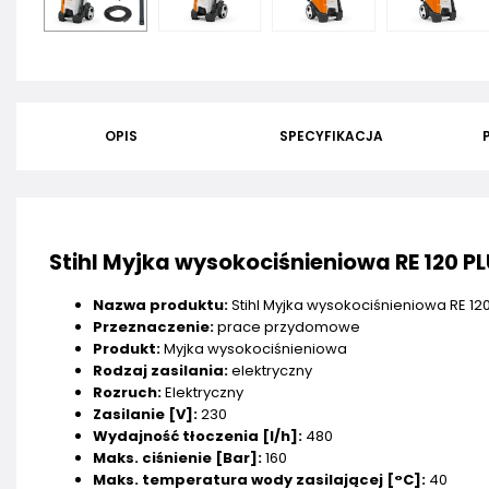
OPIS
SPECYFIKACJA
Stihl Myjka wysokociśnieniowa RE 120 P
Nazwa produktu:
Stihl Myjka wysokociśnieniowa RE 12
Przeznaczenie:
prace przydomowe
Produkt:
Myjka wysokociśnieniowa
Rodzaj zasilania:
elektryczny
Rozruch:
Elektryczny
Zasilanie [V]:
230
Wydajność tłoczenia [l/h]:
480
Maks. ciśnienie [Bar]:
160
Maks. temperatura wody zasilającej [°C]:
40