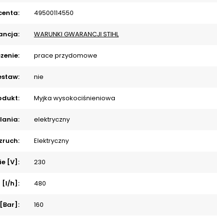
centa:
49500114550
ncja:
WARUNKI GWARANCJI STIHL
zenie:
prace przydomowe
estaw:
nie
odukt:
Myjka wysokociśnieniowa
lania:
elektryczny
zruch:
Elektryczny
ie [V]:
230
[l/h]:
480
 [Bar]:
160