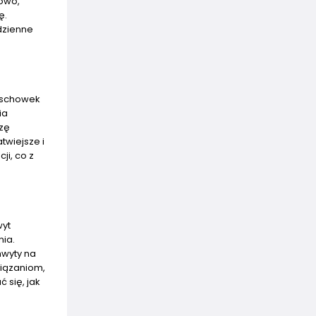
dowo,
ę.
dzienne
y schowek
ia
szę
twiejsze i
i, co z
wyt
ia.
hwyty na
wiązaniom,
 się, jak