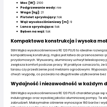
Moc [W]:
2100
Podgrzewanie wody:
nie
Waga [kg]:
21
Pistolet spryskujący:
tak
Wąż wysokociśnieniowy [m]:
9
Lanca spryskująca:
tak
Bęben na wąż:
tak
Kompaktowa konstrukcja i wysoka mob
Stihl Myjka wysokociśnieniowa RE 120 PLUS to idealne rozwiąza
kompaktowej konstrukcji, myjka jest łatwa do przenoszenia 
przydomowych. Wysuwany, aluminiowy uchwyt teleskopowy po
zwiększa komfort podczas pracy. W praktyce oznacza to, że b
tarasu czy przestrzenie pod meblami ogrodowymi. Wyposażo
chwyt i wygodę, co pozwala na długotrwałe użytkowanie bez
Wydajność i niezawodność w każdym d
Stihl Myjka wysokociśnieniowa RE 120 PLUS charakteryzuje si
indukcyjnego oraz wysokiej jakości aluminiowej pompy. Te e
zabrudzeń. Maksymalne ciśnienie wynoszące 160 barów i wydaj