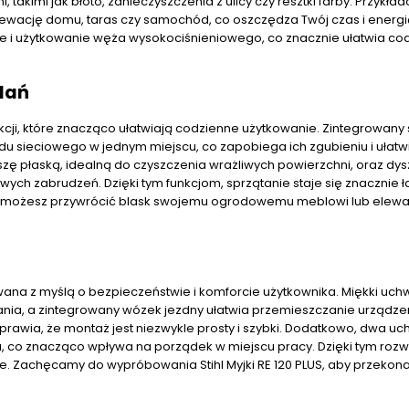
 takimi jak błoto, zanieczyszczenia z ulicy czy resztki farby. Przykła
 elewację domu, taras czy samochód, co oszczędza Twój czas i energi
i użytkowanie węża wysokociśnieniowego, co znacznie ułatwia co
dań
kcji, które znacząco ułatwiają codzienne użytkowanie. Zintegrowan
 sieciowego w jednym miejscu, co zapobiega ich zgubieniu i ułatw
zę płaską, idealną do czyszczenia wrażliwych powierzchni, oraz dy
ych zabrudzeń. Dzięki tym funkcjom, sprzątanie staje się znacznie ła
ut możesz przywrócić blask swojemu ogrodowemu meblowi lub elewacj
wana z myślą o bezpieczeństwie i komforcie użytkownika. Miękki uch
ia, a zintegrowany wózek jezdny ułatwia przemieszczanie urządzen
wia, że montaż jest niezwykle prosty i szybki. Dodatkowo, dwa uc
, co znacząco wpływa na porządek w miejscu pracy. Dzięki tym roz
emne. Zachęcamy do wypróbowania Stihl Myjki RE 120 PLUS, aby przekonać