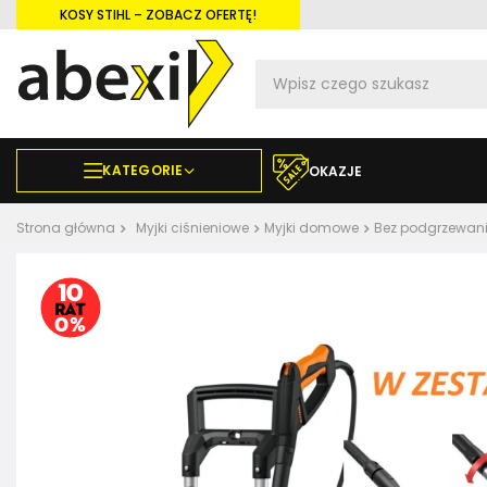
KOSY STIHL – ZOBACZ OFERTĘ!
KATEGORIE
OKAZJE
Strona główna
Myjki ciśnieniowe
Myjki domowe
Bez podgrzewan