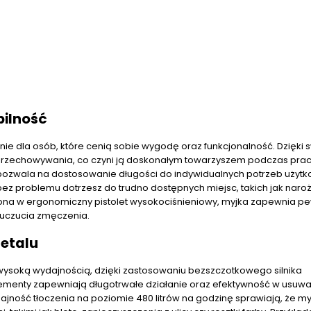
ilność
nie dla osób, które cenią sobie wygodę oraz funkcjonalność. Dzięki 
i przechowywania, co czyni ją doskonałym towarzyszem podczas pra
zwala na dostosowanie długości do indywidualnych potrzeb użytk
ez problemu dotrzesz do trudno dostępnych miejsc, takich jak naroż
na w ergonomiczny pistolet wysokociśnieniowy, myjka zapewnia p
 uczucia zmęczenia.
etalu
ę wysoką wydajnością, dzięki zastosowaniu bezszczotkowego silnika
lementy zapewniają długotrwałe działanie oraz efektywność w usuwa
ność tłoczenia na poziomie 480 litrów na godzinę sprawiają, że my