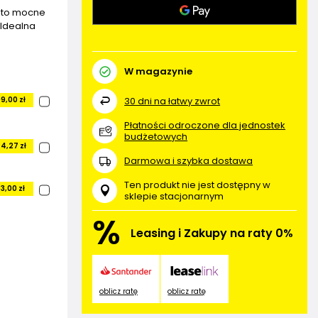
S to mocne
 Idealna
W magazynie
30
dni na łatwy zwrot
9,00 zł
Płatności odroczone dla jednostek
budżetowych
4,27 zł
Darmowa i szybka dostawa
Ten produkt nie jest dostępny w
3,00 zł
sklepie stacjonarnym
%
Leasing i Zakupy na raty 0%
oblicz ratę
oblicz ratę