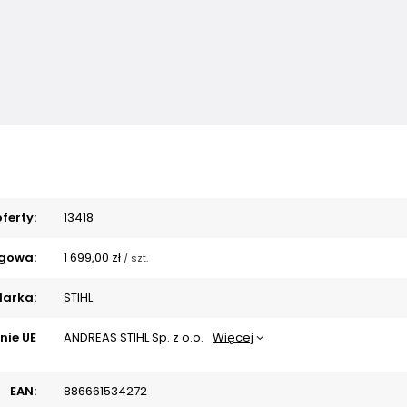
ferty:
13418
gowa:
1 699,00 zł
/
szt.
arka:
STIHL
nie UE
ANDREAS STIHL Sp. z o.o.
Więcej
EAN:
886661534272