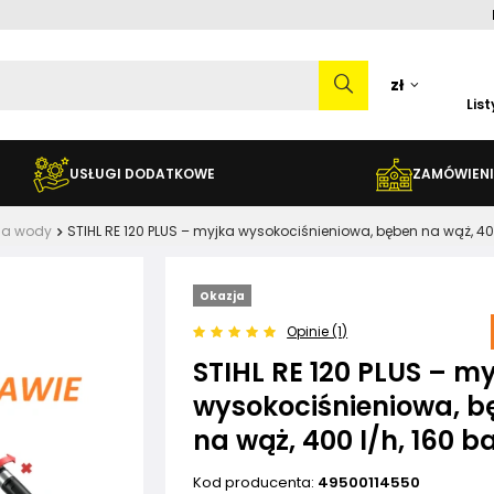
zł
Lis
USŁUGI DODATKOWE
ZAMÓWIENI
ia wody
STIHL RE 120 PLUS – myjka wysokociśnieniowa, bęben na wąż, 400
Okazja
Opinie (1)
STIHL RE 120 PLUS – m
wysokociśnieniowa, b
na wąż, 400 l/h, 160 b
Kod producenta:
49500114550