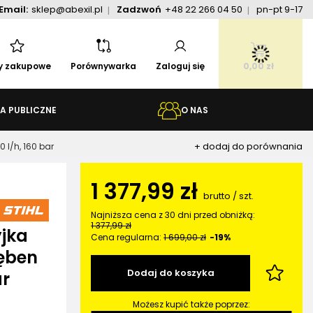
Email:
sklep@abexil.pl
Zadzwoń
+48 22 266 04 50
pn-pt 9-17
ty zakupowe
Porównywarka
Zaloguj się
0,00 zł
A PUBLICZNE
O NAS
+ dodaj do porównania
 l/h, 160 bar
1 377,99 zł
brutto
/
szt.
Najniższa cena z 30 dni przed obniżką:
1 377,99 zł
yjka
Cena regularna:
1 699,00 zł
-19%
ęben
Dodaj do koszyka
ar
Możesz kupić także poprzez: