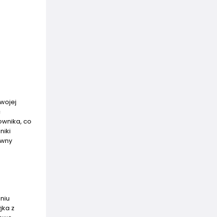
swojej
c
ownika, co
niki
ewny
niu
jka z