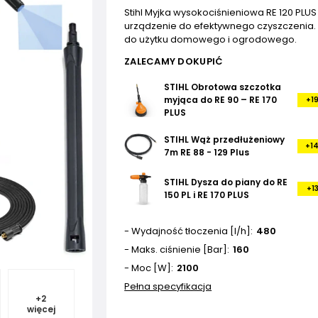
Stihl Myjka wysokociśnieniowa RE 120 PLU
urządzenie do efektywnego czyszczenia.
do użytku domowego i ogrodowego.
ZALECAMY DOKUPIĆ
STIHL Obrotowa szczotka
myjąca do RE 90 – RE 170
+19
PLUS
STIHL Wąż przedłużeniowy
+14
7m RE 88 - 129 Plus
STIHL Dysza do piany do RE
+13
150 PL i RE 170 PLUS
- Wydajność tłoczenia [l/h]
480
- Maks. ciśnienie [Bar]
160
- Moc [W]
2100
Pełna specyfikacja
+
2
więcej