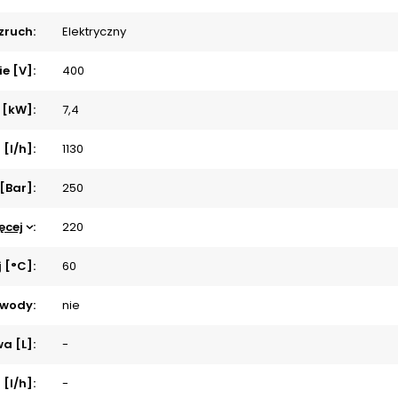
zruch:
Elektryczny
ie [V]:
400
 [kW]:
7,4
[l/h]:
1130
 [Bar]:
250
ęcej
:
220
 [°C]:
60
 wody:
nie
a [L]:
-
 [l/h]:
-