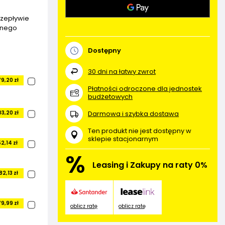
rzepływie
ywnego
Dostępny
30
dni na łatwy zwrot
9,20 zł
Płatności odroczone dla jednostek
budżetowych
Darmowa i szybka dostawa
3,20 zł
Ten produkt nie jest dostępny w
sklepie stacjonarnym
2,14 zł
%
Leasing i Zakupy na raty 0%
2,13 zł
9,99 zł
oblicz ratę
oblicz ratę