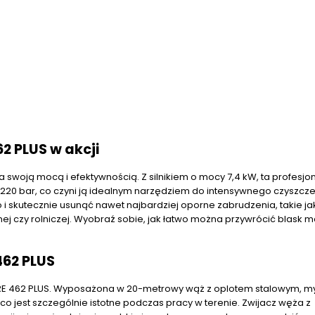
2 PLUS w akcji
 swoją mocą i efektywnością. Z silnikiem o mocy 7,4 kW, ta profesjo
20 bar, co czyni ją idealnym narzędziem do intensywnego czyszcze
o i skutecznie usunąć nawet najbardziej oporne zabrudzenia, takie jak
ej czy rolniczej. Wyobraź sobie, jak łatwo można przywrócić blask
462 PLUS
 RE 462 PLUS. Wyposażona w 20-metrowy wąż z oplotem stalowym, my
jest szczególnie istotne podczas pracy w terenie. Zwijacz węża z