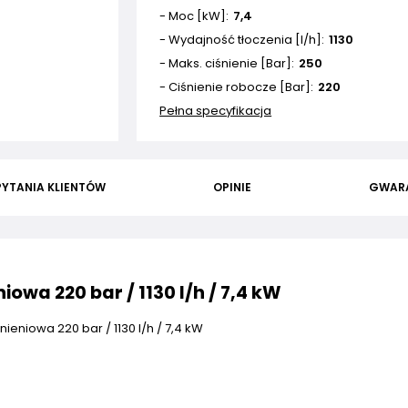
- Moc [kW]
7,4
- Wydajność tłoczenia [l/h]
1130
- Maks. ciśnienie [Bar]
250
- Ciśnienie robocze [Bar]
220
Pełna specyfikacja
PYTANIA KLIENTÓW
OPINIE
GWAR
owa 220 bar / 1130 l/h / 7,4 kW
ieniowa 220 bar / 1130 l/h / 7,4 kW