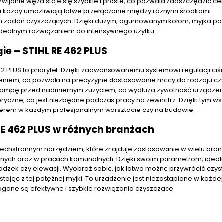
janie węża staje się szybkie i proste, co pozwala zaoszczędzić ce
ra każdy umożliwiają łatwe przełączanie między różnymi środkami
ch zadań czyszczących. Dzięki dużym, ogumowanym kołom, myjka po
 idealnym rozwiązaniem do intensywnego użytku.
e – STIHL RE 462 PLUS
2 PLUS to priorytet. Dzięki zaawansowanemu systemowi regulacji ciś
ieniem, co pozwala na precyzyjne dostosowanie mocy do rodzaju cz
 pompę przed nadmiernym zużyciem, co wydłuża żywotność urządzen
yczne, co jest niezbędne podczas pracy na zewnątrz. Dzięki tym ws
tnerem w każdym profesjonalnym warsztacie czy na budowie.
E 462 PLUS w różnych branżach
szechstronnym narzędziem, które znajduje zastosowanie w wielu bran
nych oraz w pracach komunalnych. Dzięki swoim parametrom, ideal
dzek czy elewacji. Wyobraź sobie, jak łatwo można przywrócić czys
jąc z tej potężnej myjki. To urządzenie jest niezastąpione w każdej
gane są efektywne i szybkie rozwiązania czyszczące.