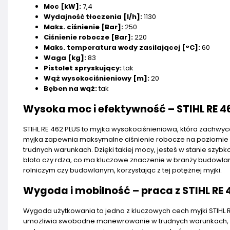
Moc [kW]:
7,4
Wydajność tłoczenia [l/h]:
1130
Maks. ciśnienie [Bar]:
250
Ciśnienie robocze [Bar]:
220
Maks. temperatura wody zasilającej [°C]:
60
Waga [kg]:
83
Pistolet spryskujący:
tak
Wąż wysokociśnieniowy [m]:
20
Bęben na wąż:
tak
Wysoka moc i efektywność – STIHL RE 46
STIHL RE 462 PLUS to myjka wysokociśnieniowa, która zachwyca
myjka zapewnia maksymalne ciśnienie robocze na poziomie 2
trudnych warunkach. Dzięki takiej mocy, jesteś w stanie szybk
błoto czy rdza, co ma kluczowe znaczenie w branży budowlan
rolniczym czy budowlanym, korzystając z tej potężnej myjki.
Wygoda i mobilność – praca z STIHL RE 
Wygoda użytkowania to jedna z kluczowych cech myjki STIHL
umożliwia swobodne manewrowanie w trudnych warunkach, co 