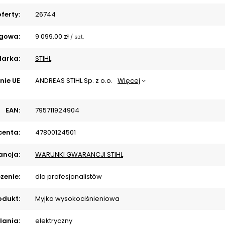
ferty:
26744
gowa:
9 099,00 zł
/
szt.
arka:
STIHL
nie UE
ANDREAS STIHL Sp. z o.o.
Więcej
EAN:
795711924904
centa:
47800124501
ncja:
WARUNKI GWARANCJI STIHL
zenie:
dla profesjonalistów
odukt:
Myjka wysokociśnieniowa
lania:
elektryczny