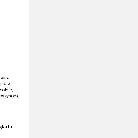
nalna
nia w
 oleje,
 maszynom
jka ta