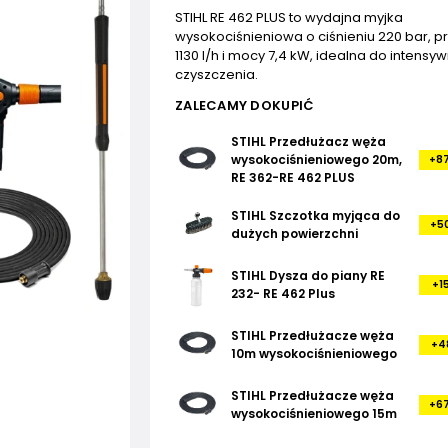
STIHL RE 462 PLUS to wydajna myjka
wysokociśnieniowa o ciśnieniu 220 bar, p
1130 l/h i mocy 7,4 kW, idealna do intens
czyszczenia.
ZALECAMY DOKUPIĆ
STIHL Przedłużacz węża
wysokociśnieniowego 20m,
+87
RE 362-RE 462 PLUS
STIHL Szczotka myjąca do
+50
dużych powierzchni
STIHL Dysza do piany RE
+15
232- RE 462 Plus
STIHL Przedłużacze węża
+48
10m wysokociśnieniowego
STIHL Przedłużacze węża
+67
wysokociśnieniowego 15m