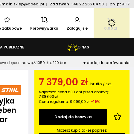
Email:
sklep@abexil.pl
Zadzwoń
+48 22 266 04 50
pn-pt 9-17
ty zakupowe
Porównywarka
Zaloguj się
0,00 zł
A PUBLICZNE
O NAS
+ dodaj do porównania
owa, bęben na wąż, 1050 l/h, 220 bar
7 379,00 zł
brutto
/
szt.
Najniższa cena z 30 dni przed obniżką:
7 388,00 zł
yjka
Cena regularna:
9 099,00 zł
-19%
ęben
Dodaj do koszyka
bar
Możesz kupić także poprzez: