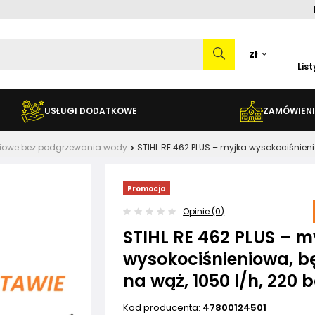
zł
Lis
USŁUGI DODATKOWE
ZAMÓWIENI
eniowe bez podgrzewania wody
STIHL RE 462 PLUS – myjka wysokociśnieni
Promocja
Opinie (0)
STIHL RE 462 PLUS – m
wysokociśnieniowa, b
na wąż, 1050 l/h, 220 
Kod producenta:
47800124501