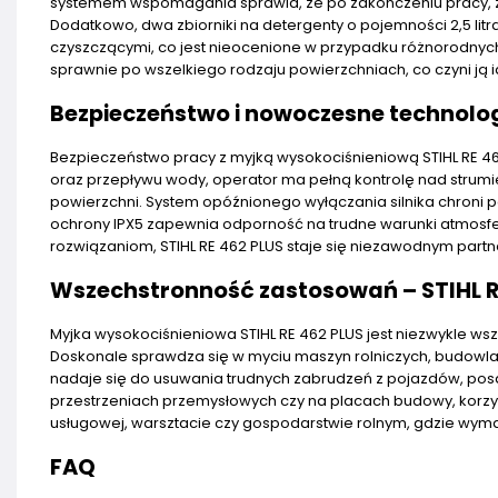
systemem wspomagania sprawia, że po zakończeniu pracy, zwi
Dodatkowo, dwa zbiorniki na detergenty o pojemności 2,5 lit
czyszczącymi, co jest nieocenione w przypadku różnorodny
sprawnie po wszelkiego rodzaju powierzchniach, co czyni ją
Bezpieczeństwo i nowoczesne technologi
Bezpieczeństwo pracy z myjką wysokociśnieniową STIHL RE 46
oraz przepływu wody, operator ma pełną kontrolę nad strum
powierzchni. System opóźnionego wyłączania silnika chroni
ochrony IPX5 zapewnia odporność na trudne warunki atmosfer
rozwiązaniom, STIHL RE 462 PLUS staje się niezawodnym par
Wszechstronność zastosowań – STIHL R
Myjka wysokociśnieniowa STIHL RE 462 PLUS jest niezwykle w
Doskonale sprawdza się w myciu maszyn rolniczych, budowla
nadaje się do usuwania trudnych zabrudzeń z pojazdów, posa
przestrzeniach przemysłowych czy na placach budowy, korzysta
usługowej, warsztacie czy gospodarstwie rolnym, gdzie wyma
FAQ