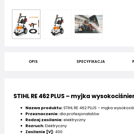
OPIS
SPECYFIKACJA
STIHL RE 462 PLUS – myjka wysokociśnieni
Nazwa produktu:
STIHL RE 462 PLUS – myjka wysokociśn
Przeznaczenie:
dla profesjonalistów
Rodzaj zasilania:
elektryczny
Rozruch:
Elektryczny
Zasilanie [V]:
400