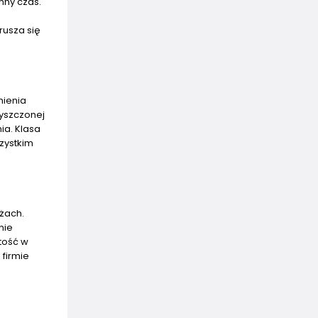
nny czas.
rusza się
nienia
yszczonej
ia. Klasa
zystkim
żach.
nie
tość w
 firmie