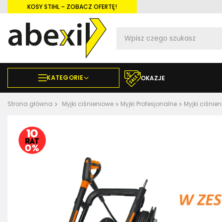
KOSY STIHL – ZOBACZ OFERTĘ!
KATEGORIE
OKAZJE
Strona główna
Myjki ciśnieniowe
Myjki Profesjonalne
Myjki ciśni