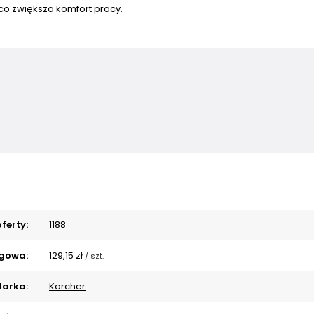
co zwiększa komfort pracy.
ferty:
1188
gowa:
129,15 zł
/
szt.
arka:
Karcher