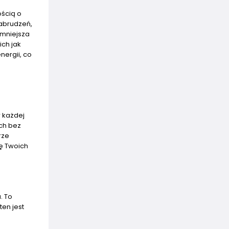
ością o
abrudzeń,
zmniejsza
ch jak
nergii, co
w każdej
ch bez
rze
nę Twoich
. To
ten jest