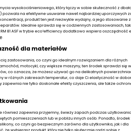
mycia wysokociśnieniowego, który łączy w sobie skuteczność z dbał
e) pozwala na efektywne usuwanie nawet najbardziej uporczywych z
j koncentracji, produkt ten jest niezwykle wydajny, a jego stosowanie 
eparatów. Idealnie sprawdzi się w codziennych zastosowaniach, taki
RM 81 ASF w trybie eco!efficiency dodatkowo wspiera oszczędność e
ę.
azność dla materiałów
ścią zastosowania, co czyni go idealnym rozwiązaniem dla różnych
samochód, motocykl, czy większe maszyny, ten środek sprawdzi się 
iałów, co oznacza, że możesz używać go na delikatnych powierzchnia
zny w różnych zakresach temperatur, co daje Ci elastyczność w dobo
ry zapewnia nie tylko doskonałe efekty czyszczenia, ale także ochro
ytkowania
, ale również zapewnia przyjemny, świeży zapach podczas użytkowania
niętych pomieszczeniach lub w pobliżu innych osób. Ponadto, środek 
 silikony, co czyni go bezpiecznym zarówno dla użytkownika, jak i dla
 że wybierasz produkt, który nie tylko skutecznie radzi sobie z