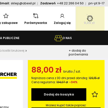
Email:
sklep@abexil.pl
Zadzwoń
+48 22 266 04 50
pn-pt 9-17
ty zakupowe
Porównywarka
Zaloguj się
0,00 zł
A PUBLICZNE
O NAS
+ dodaj do
 kostki brukowej
porównania
88,00 zł
brutto
/
szt.
Najniższa cena z 30 dni przed obniżką:
129,15 zł
Cena regularna:
134,07 zł
-34%
Dodaj do koszyka
Możesz kupić także poprzez:
giczny