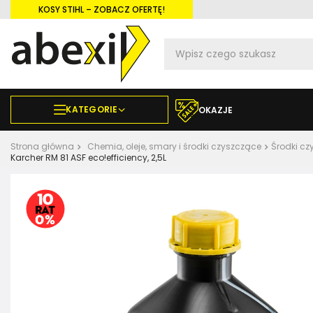
KOSY STIHL – ZOBACZ OFERTĘ!
KATEGORIE
OKAZJE
Strona główna
Chemia, oleje, smary i środki czyszczące
Środki cz
Karcher RM 81 ASF eco!efficiency, 2,5L