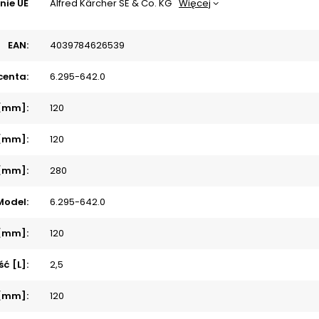
nie UE
Alfred Kärcher SE & Co. KG
Więcej
EAN:
4039784626539
centa:
6.295-642.0
 [mm]:
120
 [mm]:
120
 [mm]:
280
Model:
6.295-642.0
[mm]:
120
ć [L]:
2,5
 [mm]:
120