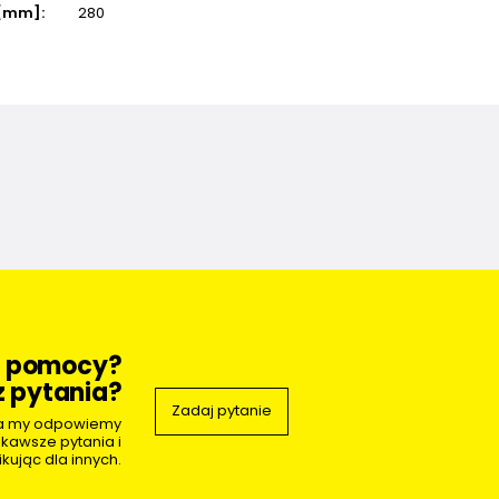
[mm]:
280
z pomocy?
 pytania?
Zadaj pytanie
 a my odpowiemy
ekawsze pytania i
kując dla innych.