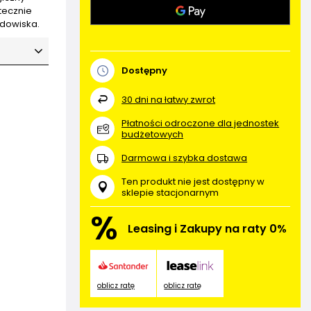
tecznie
odowiska.
Dostępny
30
dni na łatwy zwrot
Płatności odroczone dla jednostek
budżetowych
Darmowa i szybka dostawa
Ten produkt nie jest dostępny w
sklepie stacjonarnym
%
Leasing i Zakupy na raty 0%
oblicz ratę
oblicz ratę