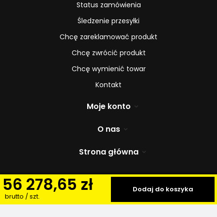
Status zamówienia
Śledzenie przesyłki
Chcę zareklamować produkt
Chcę zwrócić produkt
Chcę wymienić towar
Kontakt
Moje konto
O nas
Strona główna
56 278,65 zł
W sklepie prezentujemy ceny brutto (z VAT).
Stawki VAT dla
Dodaj do koszyka
konsumentów z kraju:
Polska
.
brutto
/
szt.