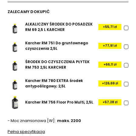
ZALECAMY DOKUPIĆ
ALKALICZNY ŚRODEK DO POSADZEK
+55,71 zł
RM 69 2,5 L KARCHER
Karcher RM 751 Do gruntownego
+77,91 zł
czyszczenia 2,5L
ŚRODEK DO CZYSZCZENIA PŁYTEK
+66,11 zł
RM 753 2,5L KARCHER
Karcher RM 780 EXTRA środek
+126,69 zł
antypoślizgowy; 2,5L
Karcher RM 756 Floor Pro Multi, 2,5L
+57,28 zł
- Moc znamionowa [W]
maks. 2200
Pełna specyfikacja