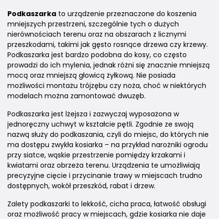
Podkaszarka
to urządzenie przeznaczone do koszenia
mniejszych przestrzeni, szczególnie tych o dużych
nierównościach terenu oraz na obszarach z licznymi
przeszkodami, takimi jak gęsto rosnące drzewa czy krzewy.
Podkaszarka jest bardzo podobna do kosy, co często
prowadzi do ich mylenia, jednak różni się znacznie mniejszą
mocą oraz mniejszą głowicą żyłkową. Nie posiada
możliwości montażu trójzębu czy noża, choć w niektórych
modelach można zamontować dwuzęb.
Podkaszarka jest lżejsza i zazwyczaj wyposażona w
jednoręczny uchwyt w kształcie pętli. Zgodnie ze swoją
nazwą służy do podkaszania, czyli do miejsc, do których nie
ma dostępu zwykła kosiarka – na przykład narożniki ogrodu
przy siatce, wąskie przestrzenie pomiędzy krzakami i
kwiatami oraz obrzeża terenu. Urządzenia te umożliwiają
precyzyjne cięcie i przycinanie trawy w miejscach trudno
dostępnych, wokół przeszkód, rabat i drzew.
Zalety podkaszarki to lekkość, cicha praca, łatwość obsługi
oraz możliwość pracy w miejscach, gdzie kosiarka nie daje