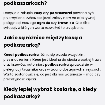
podkaszarkach
?
Decyzja o zakupie
kosy
czy
podkaszarki
powinna być
przemyślana, zwłaszcza jeżeli zależy nam na efektywnej
pielęgnacji naszego
ogrodu
czy
trawnika
. Oto kilka
sytuacji, w których warto rozważyć te urządzenia.
Jakie są różnice między
kosą
a
podkaszarką
?
Kosa
i
podkaszarka
różnią się przede wszystkim
przeznaczeniem.
Kosa
jest idealna do cięcia wysokiej trawy
oraz krzewów, natomiast
podkaszarka
sprawdzi się w
pielęgnacji
trawnika
oraz w trudno dostępnych miejscach.
Warto zastanowić się, co jest dla nas ważniejsze – moc czy
precyzyjność cięcia.
Kiedy lepiej wybrać
kosiarkę
, a kiedy
podkaszarkę
?