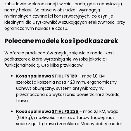
zabudowie wielorodzinnej i w miejscach, gdzie obowiązują
normy hałasu. Są łatwe w obsłudze i wymagają
minimalnych czynności konserwacyjnych, co czyni je
idealnymi dla użytkowników szukających efektywności przy
ograniczonym nakładzie czasu.
Polecane modele kos i podkaszarek
W ofercie producentów znajduje się wiele modeli kos i
podkaszarek, które wyróżniają się wysoką jakością i
funkcjonalnością. Oto kilka przykładów:
Kosa spalinowa STIHL
FS 120
– moc 1,8 KM,
szerokość koszenia noża 420 mm, ergonomiczny
uchwyt oburęczny, system antywibracyjny,
przeznaczona do wykaszania powierzchni z twardą
trawą.
Kosa spalinowa
STIHL FS 235
– moc 2,1 KM, waga
(6,8 kg), możliwość montażu tarczy tnącej, radzi
sobie z gęstą trawą i zaroślami. Mocny dobry model.