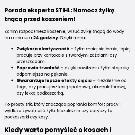
Porada eksperta STIHL: Namocz żyłkę
tnącą przed koszeniem!
Zanim rozpoczniesz koszenie, wrzuć żyłkę tnącą do wody
na minimum
24 godziny
. Dzięki temu:
Zwiększa elastyczność
– żyłka mniej się łamie, lepiej
pracuje przy kontakcie z twardymi źdźbłami czy
przeszkodami.
Poprawia trwałość
– dzięki nawilżeniu żyłka staje się
odporniejsza na pękanie.
Gwarantuje lepsze efekty cięcia
– niezależnie od
tego, czy pracujesz kosą spalinową, akumulatorową,
czy lekką podkaszarką.
To prosty trik, który znacząco poprawia komfort pracy i
wydłuża żywotność żyłki. Niezależnie czy dotyczy to
podkaszarki czy kosy.
Kiedy warto pomyśleć o
kosach
i