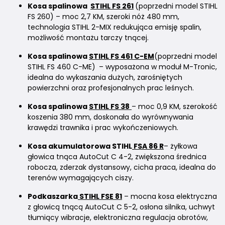
Kosa spalinowa
STIHL FS 261
(poprzedni model STIHL
FS 260) – moc 2,7 KM, szeroki nóż 480 mm,
technologia STIHL 2-MIX redukująca emisję spalin,
możliwość montażu tarczy tnącej.
Kosa spalinowa
STIHL FS 461 C-EM
(poprzedni model
STIHL FS 460 C-ME)
– wyposażona w moduł M-Tronic,
idealna do wykaszania dużych, zarośniętych
powierzchni oraz profesjonalnych prac leśnych.
Kosa spalinowa
STIHL FS 38
– moc 0,9 KM, szerokość
koszenia 380 mm, doskonała do wyrównywania
krawędzi trawnika i prac wykończeniowych.
Kosa akumulatorowa STIHL
FSA 86 R
– żyłkowa
głowica tnąca AutoCut C 4-2, zwiększona średnica
robocza, zderzak dystansowy, cicha praca, idealna do
terenów wymagających ciszy.
Podkaszarka
STIHL FSE 81
– mocna kosa elektryczna
z głowicą tnącą AutoCut C 5-2, osłona silnika, uchwyt
tłumiący wibracje, elektroniczna regulacja obrotów,