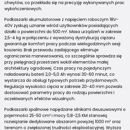
chwytów, co przekłada się na precyzję wykonywanych prac
wykończeniowych.
Podkaszarki akumulatorowe z napięciem roboczym 18V-
40V zyskują uznanie wśród użytkowników posiadających
działki o powierzchni do 500 m². Masa urządzeń w zakresie
2,5-4 kg w połączeniu z wyważoną dystrybucją ciężaru
gwarantuje komfort pracy podczas wielogodzinnych sesji
koszenia. Brak przewodu zasilającego eliminuje
ograniczenia manewrowania, co szczególnie sprawdza się
przy pielęgnacji przestrzeni wokół elementów małej
architektury ogrodowej. Czas pracy na pojedynczym
naładowaniu baterii 2,0-5,0 Ah wynosi 30-60 minut, co
wystarcza do obsługi typowych potrzeb przydomowych.
Regulacja wysokości cięcia w zakresie 20-40 mm pozwala
dostosować parametry pracy do rodzaju powierzchni i
oczekiwanych efektów wizualnych.
Podkaszarki spalinowe napędzane silnikami dwusuwowymi o
pojemności 25-50 cm³ i mocy 0,8-2,5 KM stanowią
rozwiązanie dedykowane obszarom powyżej 1000 m² oraz
terenom o zwiększonej trudności eksploatacyjnej. Wyższa