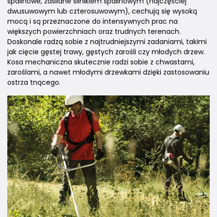
spalinowe, zasilane silnikiem spalinowym (najczęściej
dwusuwowym lub czterosuwowym), cechują się wysoką
mocą i są przeznaczone do intensywnych prac na
większych powierzchniach oraz trudnych terenach.
Doskonale radzą sobie z najtrudniejszymi zadaniami, takimi
jak cięcie gęstej trawy, gęstych zarośli czy młodych drzew.
Kosa mechaniczna skutecznie radzi sobie z chwastami,
zaroślami, a nawet młodymi drzewkami dzięki zastosowaniu
ostrza tnącego.