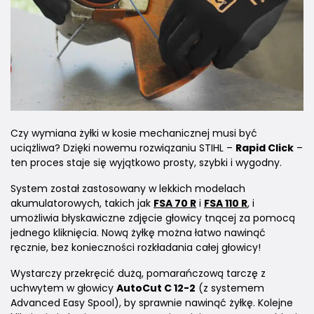
Czy wymiana żyłki w kosie mechanicznej musi być
uciążliwa? Dzięki nowemu rozwiązaniu STIHL –
Rapid Click
–
ten proces staje się wyjątkowo prosty, szybki i wygodny.
System został zastosowany w lekkich modelach
akumulatorowych, takich jak
FSA 70 R
i
FSA 110 R
, i
umożliwia błyskawiczne zdjęcie głowicy tnącej za pomocą
jednego kliknięcia. Nową żyłkę można łatwo nawinąć
ręcznie, bez konieczności rozkładania całej głowicy!
Wystarczy przekręcić dużą, pomarańczową tarczę z
uchwytem w głowicy
AutoCut C 12-2
(z systemem
Advanced Easy Spool), by sprawnie nawinąć żyłkę. Kolejne