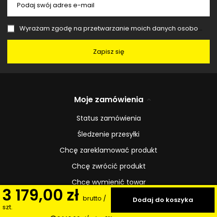
Podaj swój adres e-mail
Wyrażam zgodę na przetwarzanie moich danych osobowych (adres e-mail) na potrzeby wysyłki newslettera z informacją handlową (marketing). Więcej w
Zapisz się
Moje zamówienia
Status zamówienia
Śledzenie przesyłki
Chcę zareklamować produkt
Chcę zwrócić produkt
Chcę wymienić towar
3 179,00 zł
Kontakt
brutto
/
Dodaj do koszyka
szt.