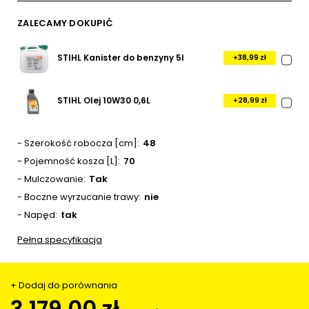
ZALECAMY DOKUPIĆ
STIHL Kanister do benzyny 5l
+38,99 zł
STIHL Olej 10W30 0,6L
+28,99 zł
- Szerokość robocza [cm]
48
- Pojemność kosza [L]
70
- Mulczowanie
Tak
- Boczne wyrzucanie trawy
nie
- Napęd
tak
Pełna specyfikacja
+ Dodaj do porównania
3 179,00 zł