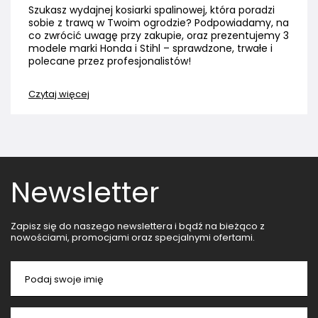
Szukasz wydajnej kosiarki spalinowej, która poradzi
sobie z trawą w Twoim ogrodzie? Podpowiadamy, na
co zwrócić uwagę przy zakupie, oraz prezentujemy 3
modele marki Honda i Stihl – sprawdzone, trwałe i
polecane przez profesjonalistów!
Czytaj więcej
Newsletter
Zapisz się do naszego newslettera i bądź na bieżąco z
nowościami, promocjami oraz specjalnymi ofertami.
Podaj swoje imię