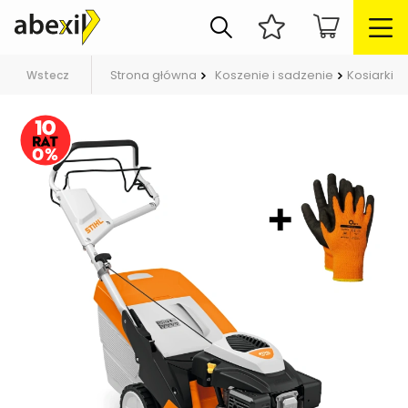
Strona główna
Koszenie i sadzenie
Kosiarki
Wstecz