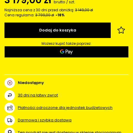
brutto
/
szt.
Najniższa cena z 30 dni przed obniżką:
3 149,00 zł
Cena regularna:
3 799,00 zł
-16%
Dodaj do koszyka
Możesz kupić także poprzez:
Niedostępny
30
dni na łatwy zwrot
Płatności odroczone dla jednostek budżetowych
Darmowa i szybka dostawa
Ten produkt nie jest dostępny w sklepie stacjonarnym