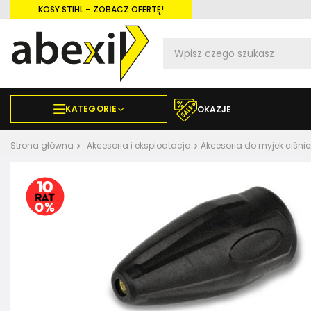
KOSY STIHL – ZOBACZ OFERTĘ!
KATEGORIE
OKAZJE
Strona główna
Akcesoria i eksploatacja
Akcesoria do myjek ciśni