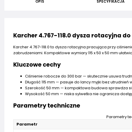
OPIS
SPECYFIKACJA
Karcher 4.767-118.0 dysza rotacyjna d
Karcher 4.767-118.0 to dysza rotacyjna pracująca przy ciśnie
zabrudzeniami. Kompaktowe wymiary 115 x 50 x 50 mm ułatw
Kluczowe cechy
Ciśnienie robocze do 300 bar — skutecznie usuwa trudn
Długość 115 mm — pasuje do lancy myjki bez utrudnie
Szerokość 50 mm — kompaktowa budowa sprawdza się p
Wysokość 50 mm — niska sylwetka nie ogranicza dostę
Parametry techniczne
Parametry te
Parametr