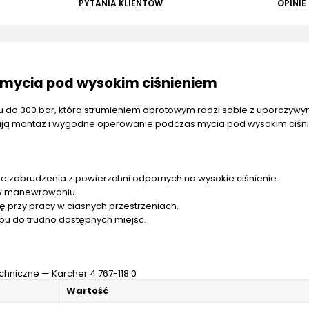
PYTANIA KLIENTÓW
OPINIE
o mycia pod wysokim ciśnieniem
niu do 300 bar, która strumieniem obrotowym radzi sobie z uporczywy
iają montaż i wygodne operowanie podczas mycia pod wysokim ciśn
e zabrudzenia z powierzchni odpornych na wysokie ciśnienie.
ń w manewrowaniu.
rzy pracy w ciasnych przestrzeniach.
pu do trudno dostępnych miejsc.
chniczne — Karcher 4.767-118.0
Wartość