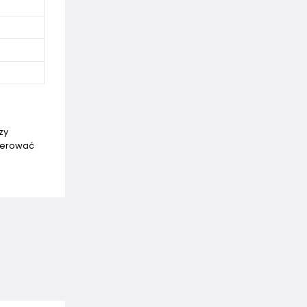
zy
perować