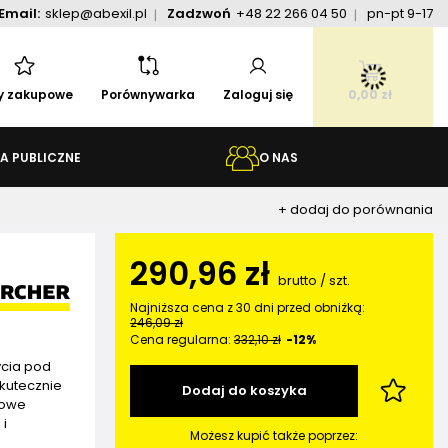
Email:
sklep@abexil.pl
Zadzwoń
+48 22 266 04 50
pn-pt 9-17
ty zakupowe
Porównywarka
Zaloguj się
0,00 zł
A PUBLICZNE
O NAS
+ dodaj do porównania
290,96 zł
brutto
/
szt.
Najniższa cena z 30 dni przed obniżką:
246,09 zł
Cena regularna:
332,10 zł
-12%
ycia pod
skutecznie
Dodaj do koszyka
towe
 i
Możesz kupić także poprzez: