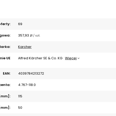
ferty:
69
gowa:
357,93 zł
/
szt.
arka:
Karcher
nie UE
Alfred Kärcher SE & Co. KG
Więcej
EAN:
4039784213272
centa:
4.767-118.0
 [mm]:
115
 [mm]:
50