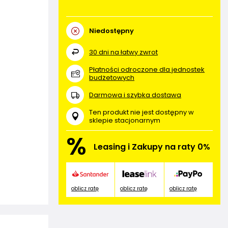
Niedostępny
30
dni na łatwy zwrot
Płatności odroczone dla jednostek
budżetowych
Darmowa i szybka dostawa
Ten produkt nie jest dostępny w
sklepie stacjonarnym
%
Leasing i Zakupy na raty 0%
oblicz ratę
oblicz ratę
oblicz ratę