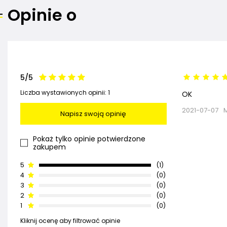
Opinie o
5/5
Liczba wystawionych opinii: 1
OK
2021-07-07
M
Napisz swoją opinię
Pokaż tylko opinie potwierdzone
zakupem
5
1
4
0
3
0
2
0
1
0
Kliknij ocenę aby filtrować opinie