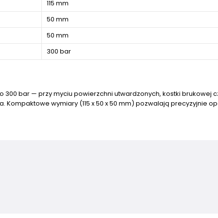
115 mm
50 mm
50 mm
300 bar
do 300 bar — przy myciu powierzchni utwardzonych, kostki brukowej c
 Kompaktowe wymiary (115 x 50 x 50 mm) pozwalają precyzyjnie o