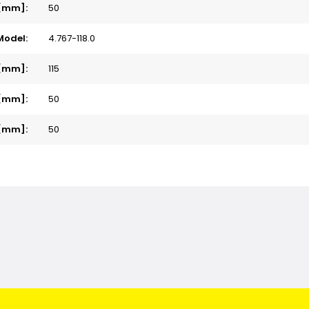
 [mm]:
50
Model:
4.767-118.0
[mm]:
115
 [mm]:
50
[mm]:
50