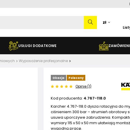
zł
Lis
USŁUGI DODATKOWE
ZAMÓWIENI
eniowych
Wyposażenie profesjonalne
Okazja
Polecany
Opinie (1)
Kod producenta:
4.767-118.0
Karcher 4.767-118.0 dysza rotacyjna do m
ciśnieniem 300 bar – strumień obrotowy 
usuwa uporczywe zabrudzenia. Kompak
wymiary 115 x 50 x 50 mm ułatwiają montaż
wygodną pracę.