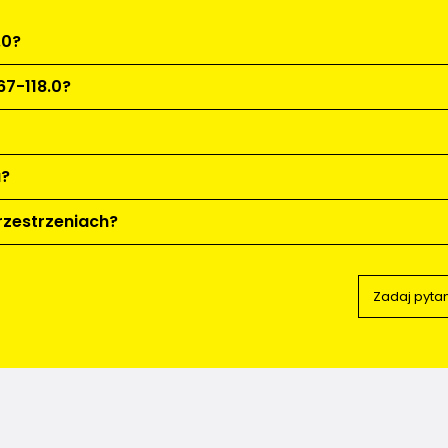
.0?
67-118.0?
a?
rzestrzeniach?
Zadaj pyta