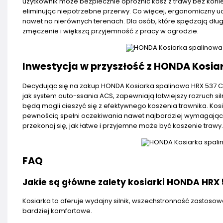
użytkownik może bezpiecznie opróżnić kosz z trawy bez konie
eliminując niepotrzebne przerwy. Co więcej, ergonomiczny u
nawet na nierównych terenach. Dla osób, które spędzają dług
zmęczenie i większą przyjemność z pracy w ogrodzie.
Inwestycja w przyszłość z HONDA Kosia
Decydując się na zakup HONDA Kosiarka spalinowa HRX 537 C5
jak system auto-ssania ACS, zapewniają łatwiejszy rozruch s
będą mogli cieszyć się z efektywnego koszenia trawnika. Kosiar
pewnością spełni oczekiwania nawet najbardziej wymagający
przekonaj się, jak łatwe i przyjemne może być koszenie trawy.
FAQ
Jakie są główne zalety kosiarki HONDA HRX 
Kosiarka ta oferuje wydajny silnik, wszechstronność zastosow
bardziej komfortowe.