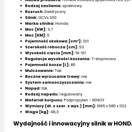
Rodzaj zasilania:
spalinowy
Rozruch:
Elektryczny
Silnik:
GCVx 200
Marka silnika:
Honda
Moc [kW]:
3,7
Moc [KM]:
5
Pojemność skokowa [cm³]:
201
Szerokość robocza [cm]:
53
Wysokość cięcia [mm]:
19-101
Regulacja wysokości koszenia:
7-stopniowa
Pojemność kosza [L]:
85
Mulczowanie:
Tak
Boczne wyrzucanie trawy:
nie
System samooczyszczania:
nie
Napęd:
tak
Rodzaj napędu:
regulowany
Materiał korpusu:
Polipropylen - XENOY
Wymiary (dł. x szer. x wys.) [mm]:
1665 x 585 x 1122
Waga [kg]:
48,3
Wydajność i innowacyjny silnik w HOND