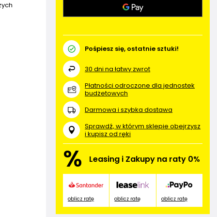
żych
Pośpiesz się, ostatnie sztuki!
30
dni na łatwy zwrot
Płatności odroczone dla jednostek
budżetowych
Darmowa i szybka dostawa
Sprawdź, w którym sklepie obejrzysz
i kupisz od ręki
%
Leasing i Zakupy na raty 0%
oblicz ratę
oblicz ratę
oblicz ratę