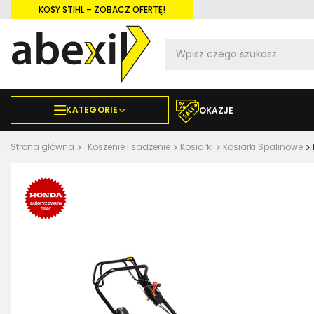
KOSY STIHL – ZOBACZ OFERTĘ!
KATEGORIE
OKAZJE
Strona główna
Koszenie i sadzenie
Kosiarki
Kosiarki Spalinowe