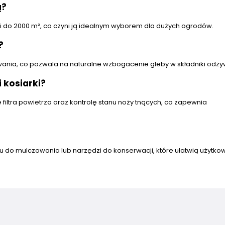
ą?
i do 2000 m², co czyni ją idealnym wyborem dla dużych ogrodów.
?
wania, co pozwala na naturalne wzbogacenie gleby w składniki odży
 kosiarki?
iltra powietrza oraz kontrolę stanu noży tnących, co zapewnia
do mulczowania lub narzędzi do konserwacji, które ułatwią użytko