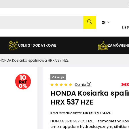
zł
Lis
USŁUGI DODATKOWE
ZAMÓWIENI
HONDA Kosiarka spalinowa HRX 537 HZE
Okazja
Opinie (2)
HONDA Kosiarka spal
HRX 537 HZE
Kod producenta:
HRX537C5HZE
HONDA HRX 537 C5 HZE – samobieżna kos
cm z napędem hydrostatycznym, silnikie