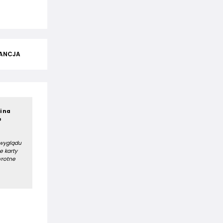
ANCJA
i na
e
 wyglądu
e karty
wrotne