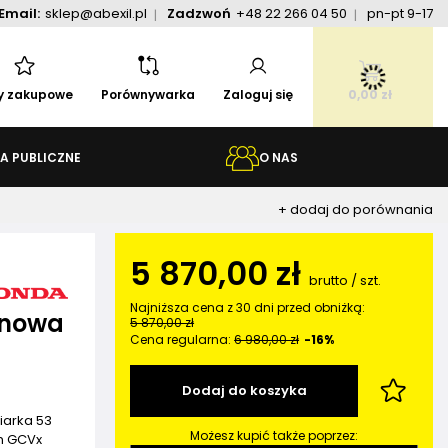
Email:
sklep@abexil.pl
Zadzwoń
+48 22 266 04 50
pn-pt 9-17
ty zakupowe
Porównywarka
Zaloguj się
0,00 zł
A PUBLICZNE
O NAS
+ dodaj do porównania
5 870,00 zł
brutto
/
szt.
Najniższa cena z 30 dni przed obniżką:
inowa
5 870,00 zł
Cena regularna:
6 980,00 zł
-16%
Dodaj do koszyka
iarka 53
Możesz kupić także poprzez:
m GCVx