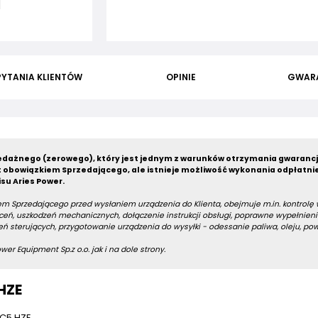
PYTANIA KLIENTÓW
OPINIE
GWAR
dażnego (zerowego), który jest jednym z warunków otrzymania gwarancj
 obowiązkiem Sprzedającego, ale istnieje możliwość wykonania odpłatni
su Aries Power.
m Sprzedającego przed wysłaniem urządzenia do Klienta, obejmuje m.in. kontrolę
eń, uszkodzeń mechanicznych, dołączenie instrukcji obsługi, poprawne wypełnieni
ń sterujących, przygotowanie urządzenia do wysyłki - odessanie paliwa, oleju, po
er Equipment Sp.z o.o. jak i na dole strony.
HZE
 C5 HZE