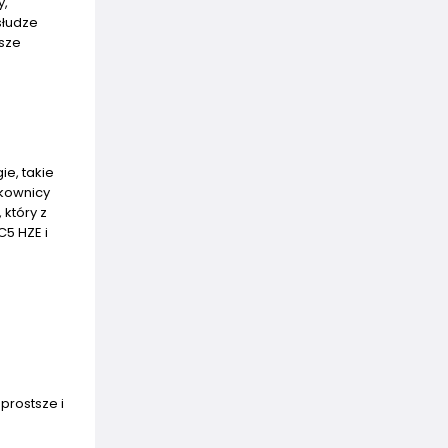
y,
słudze
jsze
e, takie
tkownicy
 który z
5 HZE i
prostsze i