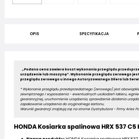
OPIS
SPECYFIKACJA
„Podana cena zawiera koszt wykonania przeglądu przedsprze
urządzenie lub maszynę*.
Wykonanie przeglądu zerowego jest
przeglądu zerowego u innego Autoryzowanego Dilera lub Serwi
* Wykonanie przeglądu przedsprzedażnego (zerowego) jest obowiązkie
zewnętrznego i wyposażenia - ewentualnych uszkodzeń lakieru, wgniec
gwarancyjnej, uruchomienie urządzenia, sprawdzenie działania urządze
zapakowanie urządzenia do oryginalnego kartonu.
Warunki gwarancji znajdują się na stronie Dystrybutora - firmy Aries Pow
HONDA Kosiarka spalinowa HRX 537 C5 
Nazwa produktu:
HONDA Kosiarka spalinowa HRX 537