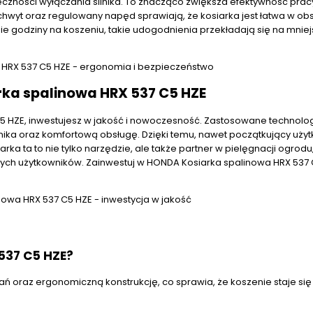
czności wyłączania silnika. To znacząco zwiększa efektywność prac
chwyt oraz regulowany napęd sprawiają, że kosiarka jest łatwa w ob
ie godziny na koszeniu, takie udogodnienia przekładają się na mnie
rka spalinowa HRX 537 C5 HZE
 HZE, inwestujesz w jakość i nowoczesność. Zastosowane technologi
ilnika oraz komfortową obsługę. Dzięki temu, nawet początkujący uży
ka ta to nie tylko narzędzie, ale także partner w pielęgnacji ogrodu,
ch użytkowników. Zainwestuj w HONDA Kosiarka spalinowa HRX 537 C
537 C5 HZE?
ań oraz ergonomiczną konstrukcję, co sprawia, że koszenie staje się 