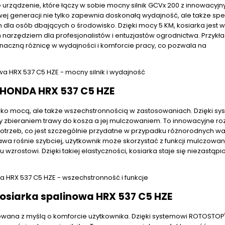
rządzenie, które łączy w sobie mocny silnik GCVx 200 z innowacyjn
ej generacji nie tylko zapewnia doskonałą wydajność, ale także spe
la osób dbających o środowisko. Dzięki mocy 5 KM, kosiarka jest w
m narzędziem dla profesjonalistów i entuzjastów ogrodnictwa. Przykł
naczną różnicę w wydajności i komforcie pracy, co pozwala na
 HONDA HRX 537 C5 HZE
ylko mocą, ale także wszechstronnością w zastosowaniach. Dzięki s
 zbieraniem trawy do kosza a jej mulczowaniem. To innowacyjne ro
potrzeb, co jest szczególnie przydatne w przypadku różnorodnych 
rawa rośnie szybciej, użytkownik może skorzystać z funkcji mulczowan
wzrostowi. Dzięki takiej elastyczności, kosiarka staje się niezastąp
osiarka spalinowa HRX 537 C5 HZE
owana z myślą o komforcie użytkownika. Dzięki systemowi ROTOSTOP