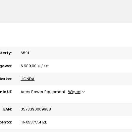
ferty:
6591
gowa:
6 980,00 zł
/
szt.
arka:
HONDA
nie UE
Aries Power Equipment
Więcej
EAN:
3573390009988
centa:
HRX537C5HZE