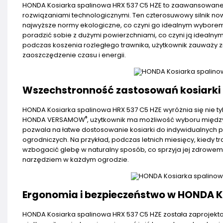
HONDA Kosiarka spalinowa HRX 537 C5 HZE to zaawansowane u
rozwiązaniami technologicznymi. Ten czterosuwowy silnik now
najwyższe normy ekologiczne, co czyni go idealnym wyborem d
poradzić sobie z dużymi powierzchniami, co czyni ją idealny
podczas koszenia rozległego trawnika, użytkownik zauważy z
zaoszczędzenie czasu i energii.
Wszechstronność zastosowań kosiarki
HONDA Kosiarka spalinowa HRX 537 C5 HZE wyróżnia się nie t
®
HONDA VERSAMOW
, użytkownik ma możliwość wyboru między
pozwala na łatwe dostosowanie kosiarki do indywidualnych 
ogrodniczych. Na przykład, podczas letnich miesięcy, kiedy t
wzbogacić glebę w naturalny sposób, co sprzyja jej zdrowemu 
narzędziem w każdym ogrodzie.
Ergonomia i bezpieczeństwo w HONDA K
HONDA Kosiarka spalinowa HRX 537 C5 HZE została zaprojekt