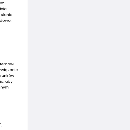
ymi
łnia
 stanie
adowo,
ystemowi
związanie
warunków
ia, aby
ionym
®
,