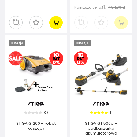
Najniższa cena:
7 011,00 zł
Okazja
Okazja
0
1
(
)
(
)
STIGA G1200 – robot
STIGA GT 500e –
koszący
podkaszarka
akumulatorowa