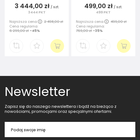
3 444,00 zł
499,00 zł
/
szt.
/
szt.
3444
PKT
499
PKT
Najniższa cena:
2 498,00 zł
Najniższa cena:
499,00 zł
Cena regularna:
Cena regularna:
6 299,00 zł
-45%
769,00 zł
-35%
Newsletter
Zapisz się do naszego newslettera i bądź na bieżąco z
nowościami, promocjami oraz specjalnymi ofertami.
Podaj swoje imię