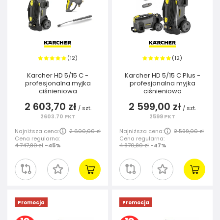
12
12
(
)
(
)
Karcher HD 5/15 C -
Karcher HD 5/15 C Plus -
profesjonalna myjka
profesjonalna myjka
ciśnieniowa
ciśnieniowa
2 603,70 zł
2 599,00 zł
/
szt.
/
szt.
2603.70
PKT
2599
PKT
Najniższa cena:
2 600,00 zł
Najniższa cena:
2 599,00 zł
Cena regularna:
Cena regularna:
4 747,80 zł
-45%
4 870,80 zł
-47%
Promocja
Promocja