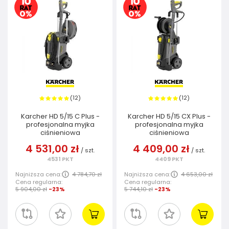
12
12
(
)
(
)
Karcher HD 5/15 C Plus -
Karcher HD 5/15 CX Plus -
profesjonalna myjka
profesjonalna myjka
ciśnieniowa
ciśnieniowa
4 531,00 zł
4 409,00 zł
/
szt.
/
szt.
4531
PKT
4409
PKT
Najniższa cena:
4 784,70 zł
Najniższa cena:
4 653,00 zł
Cena regularna:
Cena regularna:
5 904,00 zł
-23%
5 744,10 zł
-23%