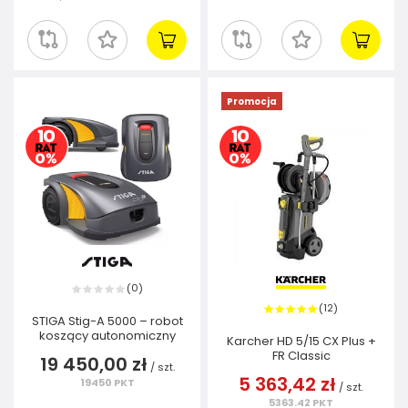
Promocja
0
(
)
12
(
)
STIGA Stig-A 5000 – robot
koszący autonomiczny
Karcher HD 5/15 CX Plus +
FR Classic
19 450,00 zł
/
szt.
5 363,42 zł
19450
PKT
/
szt.
5363.42
PKT