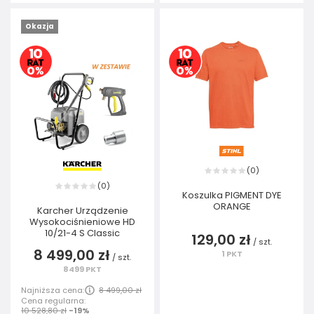
Okazja
0
(
)
0
(
)
Koszulka PIGMENT DYE
ORANGE
Karcher Urządzenie
Wysokociśnieniowe HD
10/21-4 S Classic
129,00 zł
/
szt.
8 499,00 zł
1
PKT
/
szt.
8499
PKT
Najniższa cena:
8 499,00 zł
Cena regularna:
10 528,80 zł
-19%