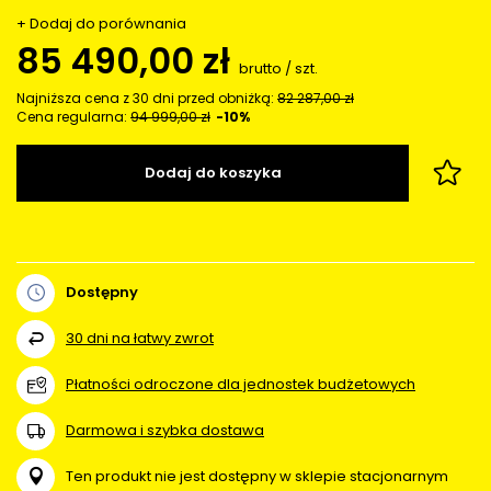
+ Dodaj do porównania
85 490,00 zł
brutto
/
szt.
Najniższa cena z 30 dni przed obniżką:
82 287,00 zł
Cena regularna:
94 999,00 zł
-10%
Dodaj do koszyka
Dostępny
30
dni na łatwy zwrot
Płatności odroczone dla jednostek budżetowych
Darmowa i szybka dostawa
Ten produkt nie jest dostępny w sklepie stacjonarnym