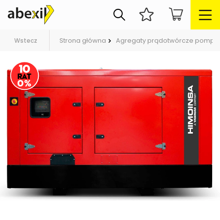
Strona główna
Agregaty prądotwórcze pompy
Wstecz