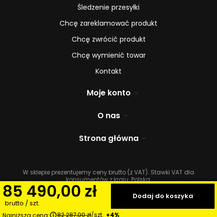
Śledzenie przesyłki
Chcę zareklamować produkt
Chcę zwrócić produkt
Chcę wymienić towar
Kontakt
Moje konto
O nas
Strona główna
W sklepie prezentujemy ceny brutto (z VAT).
Stawki VAT dla
konsumentów z kraju:
Polska
.
85 490,00 zł
Dodaj do koszyka
brutto
/
szt.
82 287,00 zł
/
szt.
+4%
Najniższa cena: