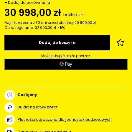
+ Dodaj do porównania
30 998,00 zł
brutto
/
szt.
Najniższa cena z 30 dni przed obniżką:
29 999,00 zł
Cena regularna:
32 990,00 zł
-6%
Dodaj do koszyka
Możesz kupić także poprzez:
Dostępny
30
dni na łatwy zwrot
Płatności odroczone dla jednostek budżetowych
Darmowa i szybka dostawa