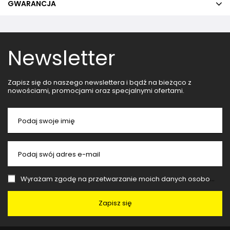
GWARANCJA
Newsletter
Zapisz się do naszego newslettera i bądź na bieżąco z
nowościami, promocjami oraz specjalnymi ofertami.
Podaj swoje imię
Podaj swój adres e-mail
Wyrażam zgodę na przetwarzanie moich danych osobowych (adres e-mail) na potrzeby wysyłki newslettera z informacją handlową (marketing). Więcej w
Zapisz się