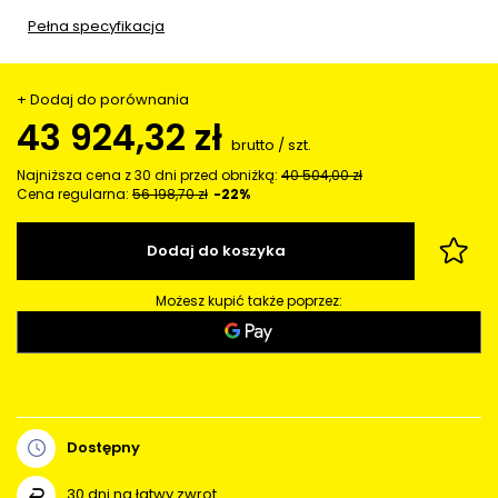
Pełna specyfikacja
+ Dodaj do porównania
43 924,32 zł
brutto
/
szt.
Najniższa cena z 30 dni przed obniżką:
40 504,00 zł
Cena regularna:
56 198,70 zł
-22%
Dodaj do koszyka
Możesz kupić także poprzez:
Dostępny
30
dni na łatwy zwrot