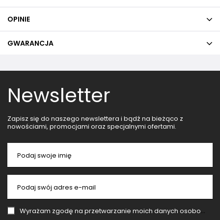
OPINIE
GWARANCJA
Newsletter
Zapisz się do naszego newslettera i bądź na bieżąco z
nowościami, promocjami oraz specjalnymi ofertami.
Podaj swoje imię
Podaj swój adres e-mail
Wyrażam zgodę na przetwarzanie moich danych osobowych (adres e-mail) na potrzeby wysyłki newslettera z informacją handlową (marketing). Więcej w