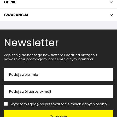
OPINIE
GWARANCJA
Newsletter
Zapisz się do naszego newslettera i bądź na bieżąco z
nowościami, promocjami oraz specjalnymi ofertami.
Podaj swoje imię
Podaj swój adres e-mail
Wyrażam zgodę na przetwarzanie moich danych osobowych (adres e-mail) na potrzeby wysyłki newslettera z informacją handlową (marketing). Więcej w
Zapisz się