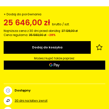
+ Dodaj do porównania
25 646,00 zł
brutto
/
szt.
Najniższa cena z 30 dni przed obniżką:
27 128,00 zł
Cena regularna:
35 583,90 zł
-28%
Dodaj do koszyka
Możesz kupić także poprzez:
Dostępny
30
dni na łatwy zwrot