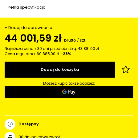
Pełna specyfikacja
+ Dodaj do porównania
44 001,59 zł
brutto
/
szt.
Najniższa cena z 30 dni przed obniżką:
43 881,00 zł
Cena regularna:
60 885,00 zł
-28%
Dodaj do koszyka
Możesz kupić także poprzez:
Dostępny
30
dni na łatwy zwrot