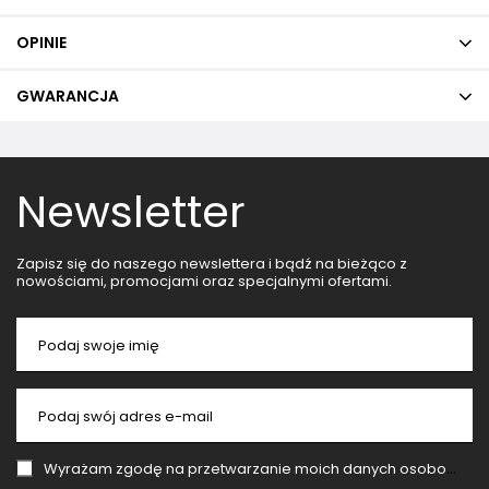
OPINIE
GWARANCJA
Newsletter
Zapisz się do naszego newslettera i bądź na bieżąco z
nowościami, promocjami oraz specjalnymi ofertami.
Podaj swoje imię
Podaj swój adres e-mail
Wyrażam zgodę na przetwarzanie moich danych osobowych (adres e-mail) na potrzeby wysyłki newslettera z informacją handlową (marketing). Więcej w