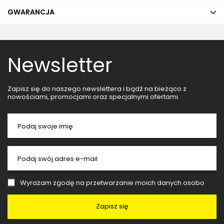
GWARANCJA
Newsletter
Zapisz się do naszego newslettera i bądź na bieżąco z
nowościami, promocjami oraz specjalnymi ofertami.
Podaj swoje imię
Podaj swój adres e-mail
Wyrażam zgodę na przetwarzanie moich danych osobowych (adres e-mail) na potrzeby wysyłki newslettera z informacją handlową (marketing). Więcej w
Zapisz się