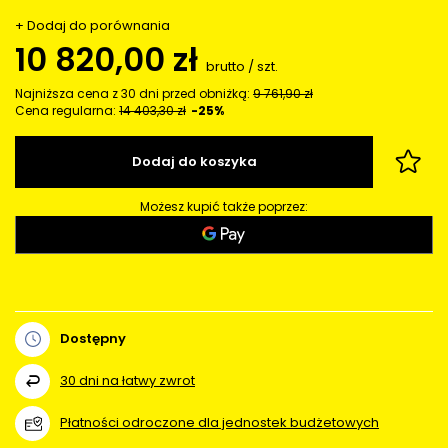
+ Dodaj do porównania
10 820,00 zł
brutto
/
szt.
Najniższa cena z 30 dni przed obniżką:
9 761,90 zł
Cena regularna:
14 403,30 zł
-25%
Dodaj do koszyka
Możesz kupić także poprzez:
Dostępny
30
dni na łatwy zwrot
Płatności odroczone dla jednostek budżetowych