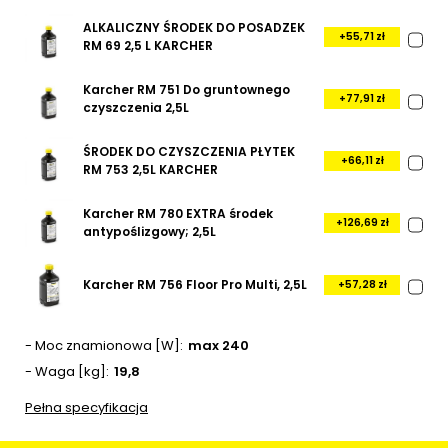
ALKALICZNY ŚRODEK DO POSADZEK
+55,71 zł
RM 69 2,5 L KARCHER
Karcher RM 751 Do gruntownego
+77,91 zł
czyszczenia 2,5L
ŚRODEK DO CZYSZCZENIA PŁYTEK
+66,11 zł
RM 753 2,5L KARCHER
Karcher RM 780 EXTRA środek
+126,69 zł
antypoślizgowy; 2,5L
Karcher RM 756 Floor Pro Multi, 2,5L
+57,28 zł
- Moc znamionowa [W]
max 240
- Waga [kg]
19,8
Pełna specyfikacja