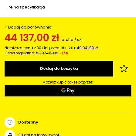
Pełna specyfikacja
+ Dodaj do porównania
44 137,00 zł
brutto
/
szt.
Najniższa cena z 30 dni przed obniżką:
49 041,00 zł
Cena regularna:
53 074,50 zł
-17%
Dodaj do koszyka
Możesz kupić także poprzez:
Dostępny
30
dni na łatwy zwrot