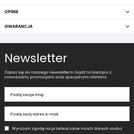
OPINIE
GWARANCJA
Newsletter
Zapisz się do naszego newslettera i bądź na bieżąco z
nowościami, promocjami oraz specjalnymi ofertami.
Podaj swoje imię
Podaj swój adres e-mail
Wyrażam zgodę na przetwarzanie moich danych osobowych (adres e-mail) na potrzeby wysyłki newslettera z informacją handlową (marketing). Więcej w