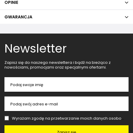
OPINIE
GWARANCJA
Newsletter
Zapisz się do naszego newslettera i bądź na bieżąco z
nowościami, promocjami oraz specjalnymi ofertami.
Podaj swoje imię
Podaj swój adres e-mail
Wyrażam zgodę na przetwarzanie moich danych osobowych (adres e-mail) na potrzeby wysyłki newslettera z informacją handlową (marketing). Więcej w
Zapisz się