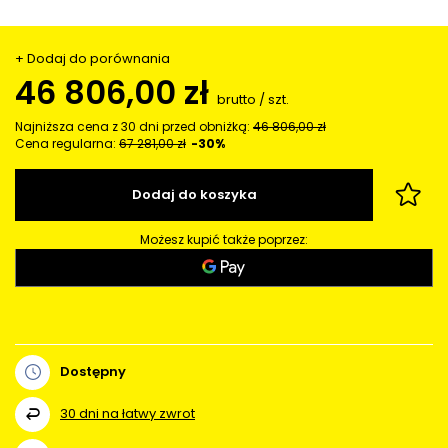
+ Dodaj do porównania
46 806,00 zł
brutto
/
szt.
Najniższa cena z 30 dni przed obniżką:
46 806,00 zł
Cena regularna:
67 281,00 zł
-30%
Dodaj do koszyka
Możesz kupić także poprzez:
Dostępny
30
dni na łatwy zwrot