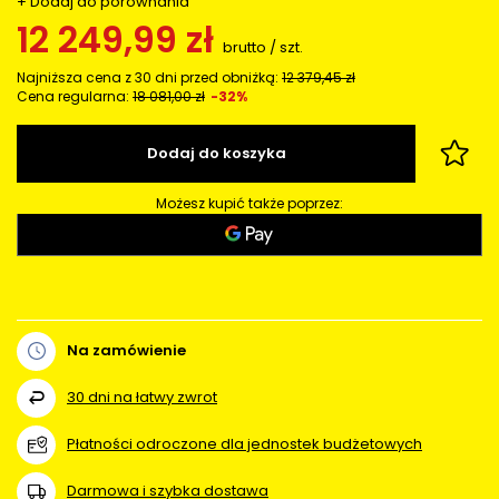
+ Dodaj do porównania
12 249,99 zł
brutto
/
szt.
Najniższa cena z 30 dni przed obniżką:
12 379,45 zł
Cena regularna:
18 081,00 zł
-32%
Dodaj do koszyka
Możesz kupić także poprzez:
Na zamówienie
30
dni na łatwy zwrot
Płatności odroczone dla jednostek budżetowych
Darmowa i szybka dostawa