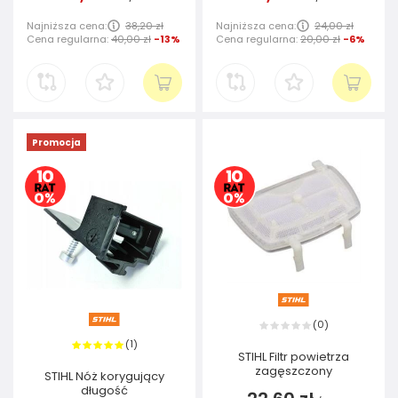
Najniższa cena:
38,20 zł
Najniższa cena:
24,00 zł
Cena regularna:
40,00 zł
-13%
Cena regularna:
20,00 zł
-6%
Promocja
0
(
)
1
(
)
STIHL Filtr powietrza
zagęszczony
STIHL Nóż korygujący
długość