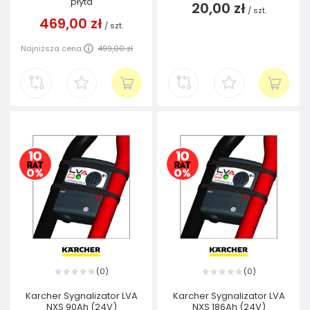
płyta
20,00 zł
/
szt.
469,00 zł
/
szt.
Najniższa cena:
499,00 zł
0
0
(
)
(
)
Karcher Sygnalizator LVA
Karcher Sygnalizator LVA
NXS 90Ah (24V)
NXS 186Ah (24V)