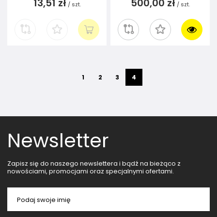
13,51 zł
500,00 zł
/
szt.
/
szt.
1
2
3
4
Newsletter
Zapisz się do naszego newslettera i bądź na bieżąco z
nowościami, promocjami oraz specjalnymi ofertami.
Podaj swoje imię