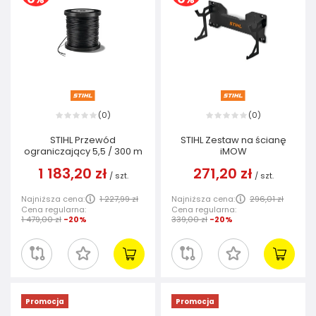
0
0
(
)
(
)
STIHL Przewód
STIHL Zestaw na ścianę
ograniczający 5,5 / 300 m
iMOW
1 183,20 zł
271,20 zł
/
szt.
/
szt.
Najniższa cena:
1 227,99 zł
Najniższa cena:
296,01 zł
Cena regularna:
Cena regularna:
1 479,00 zł
-20%
339,00 zł
-20%
Promocja
Promocja