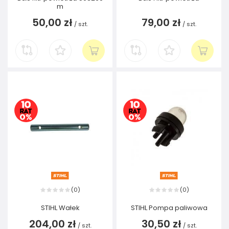
m
50,00 zł
79,00 zł
/
szt.
/
szt.
0
0
(
)
(
)
STIHL Wałek
STIHL Pompa paliwowa
204,00 zł
30,50 zł
/
szt.
/
szt.