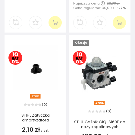
Najniższa cena:
20,88 zł
Cena regularna:
30,00 zł
-27%
Okazja
0
(
)
0
(
)
STIHL Zatyczka
amortyzatora
STIHL Gaźnik C1Q-S169E do
nożyc spalinowych
2,10 zł
/
szt.