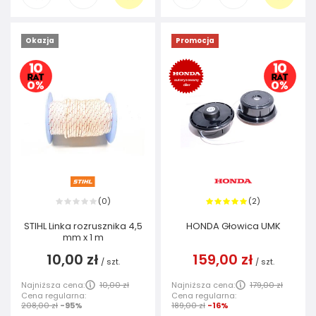
Okazja
Promocja
0
2
(
)
(
)
STIHL Linka rozrusznika 4,5
HONDA Głowica UMK
mm x 1 m
10,00 zł
159,00 zł
/
szt.
/
szt.
Najniższa cena:
10,00 zł
Najniższa cena:
179,00 zł
Cena regularna:
Cena regularna:
208,00 zł
-95%
189,00 zł
-16%