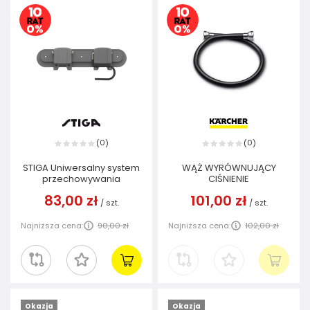
0
0
(
)
(
)
STIGA Uniwersalny system
WĄŻ WYRÓWNUJĄCY
przechowywania
CIŚNIENIE
83,00 zł
101,00 zł
/
szt.
/
szt.
Najniższa cena:
90,00 zł
Najniższa cena:
102,00 zł
Okazja
Okazja