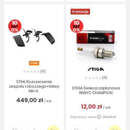
Promocja
0
(
)
0
(
)
STIHL Rozszerzenie
zespołu roboczego+listwy
STIGA Świeca zapłonowa
MH 4..
RN9YC CHAMPION
449,00 zł
/
szt.
12,00 zł
/
szt.
Najniższa cena:
20,00 zł