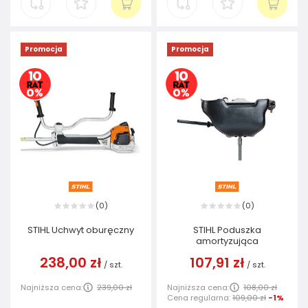
Promocja
Promocja
0
0
(
)
(
)
STIHL Uchwyt oburęczny
STIHL Poduszka
amortyzująca
238,00 zł
107,91 zł
/
szt.
/
szt.
Najniższa cena:
239,00 zł
Najniższa cena:
108,00 zł
Cena regularna:
109,00 zł
-1%