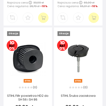
Najniższa cena:
33,00 zł
Najniższa cena:
65,00 zł
Cena regularna:
28,70 zł
-10%
Cena regularna:
65,01 zł
-10%
Okazja
Okazja
0
0
(
)
(
)
STIHL Filtr powietrza HD2 do
STIHL Śruba zaciskowa
SH 56 i SH 86