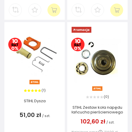
Promocja
1
(
)
0
(
)
STIHL Dysza
STIHL Zestaw koła napędu
łańcucha pierścieniowego
51,00 zł
/
szt.
102,60 zł
/
szt.
Najniższa cena:
114,00 zł