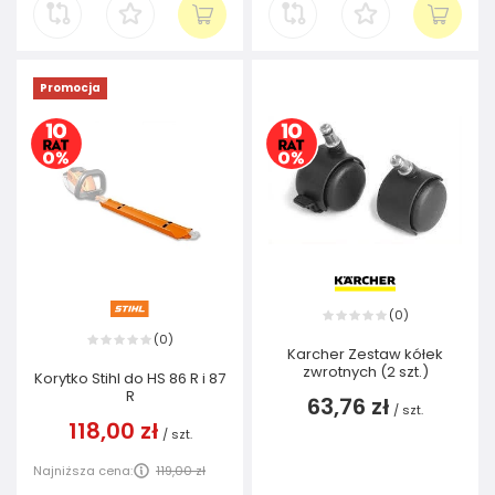
Promocja
0
(
)
0
(
)
Karcher Zestaw kółek
zwrotnych (2 szt.)
Korytko Stihl do HS 86 R i 87
R
63,76 zł
/
szt.
118,00 zł
/
szt.
Najniższa cena:
119,00 zł