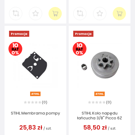
Promocja
Promocja
0
0
(
)
(
)
STIHL Membrama pompy
STIHL Koło napędu
łańcucha 3/8" Picco 6Z
25,83 zł
58,50 zł
/
szt.
/
szt.