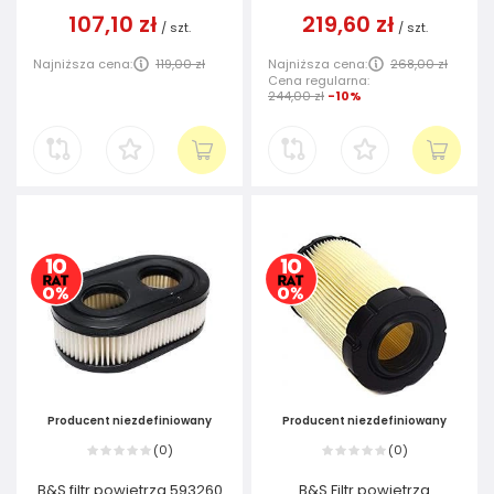
107,10 zł
219,60 zł
/
szt.
/
szt.
Najniższa cena:
119,00 zł
Najniższa cena:
268,00 zł
Cena regularna:
244,00 zł
-10%
Producent niezdefiniowany
Producent niezdefiniowany
0
0
(
)
(
)
B&S filtr powietrza 593260
B&S Filtr powietrza