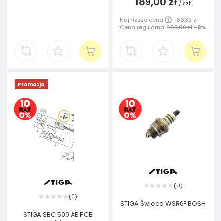
189,00 zł
/
szt.
Najniższa cena:
186,39 zł
Cena regularna:
208,00 zł
-9%
Promocja
0
(
)
0
(
)
STIGA Świeca WSR6F BOSH
STIGA SBC 500 AE PCB