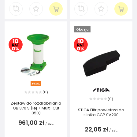
Okazja
0
(
)
0
(
)
Zestaw do rozdrabniania
GB 370 S (lej + Multi-Cut
STIGA Filtr powietrza do
350)
silnika GGP SV200
961,00 zł
/
szt.
22,05 zł
/
szt.