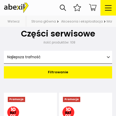
Strona główna
Akcesoria i eksploatacja
Mater
Wstecz
Części serwisowe
ilość produktów:
108
Najlepsza trafność
Filtrowanie
Promocja
Promocja