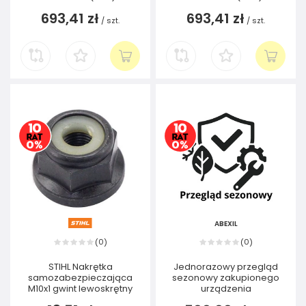
693,41 zł
693,41 zł
/
szt.
/
szt.
ABEXIL
0
0
(
)
(
)
STIHL Nakrętka
Jednorazowy przegląd
samozabezpieczająca
sezonowy zakupionego
M10x1 gwint lewoskrętny
urządzenia