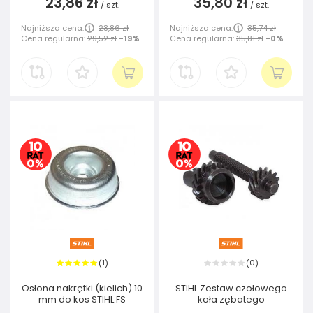
23,86 zł
35,80 zł
/
szt.
/
szt.
Najniższa cena:
23,86 zł
Najniższa cena:
35,74 zł
Cena regularna:
29,52 zł
-19%
Cena regularna:
35,81 zł
-0%
1
0
(
)
(
)
Osłona nakrętki (kielich) 10
STIHL Zestaw czołowego
mm do kos STIHL FS
koła zębatego