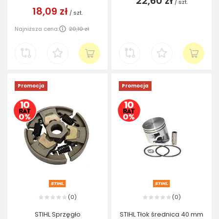
22,60 zł
/
szt.
18,09 zł
/
szt.
Najniższa cena:
20,10 zł
Promocja
Promocja
0
0
(
)
(
)
STIHL Sprzęgło
STIHL Tłok średnica 40 mm