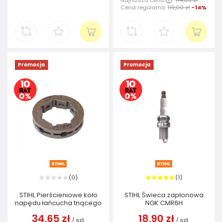
Cena regularna:
119,00 zł
-14%
Promocja
Promocja
0
1
(
)
(
)
STIHL Pierścieniowe koło
STIHL Świeca zapłonowa
napędu łańcucha tnącego
NGK CMR6H
34,65 zł
18,90 zł
/
szt.
/
szt.