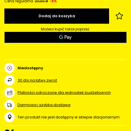
Cena regularna:
20,00 zł
-6%
Dodaj do koszyka
Możesz kupić także poprzez:
Niedostępny
30
dni na łatwy zwrot
Płatności odroczone dla jednostek budżetowych
Darmowa i szybka dostawa
Ten produkt nie jest dostępny w sklepie stacjonarnym