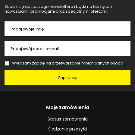
Zapisz się do naszego newslettera i bądź na bieżąco z
nowościami, promocjami oraz specjalnymi ofertami.
Podaj swoje imię
Podaj swój adres e-mail
Wyrażam zgodę na przetwarzanie moich danych osobowych (adres e-mail) na potrzeby wysyłki newslettera z informacją handlową (marketing). Więcej w
Zapisz się
Moje zamówienia
Status zamówienia
Śledzenie przesyłki