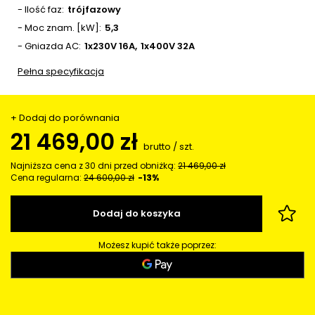
- Ilość faz
trójfazowy
- Moc znam. [kW]
5,3
- Gniazda AC
1x230V 16A
1x400V 32A
Pełna specyfikacja
+ Dodaj do porównania
21 469,00 zł
brutto
/
szt.
Najniższa cena z 30 dni przed obniżką:
21 469,00 zł
Cena regularna:
24 600,00 zł
-13%
Dodaj do koszyka
Możesz kupić także poprzez: