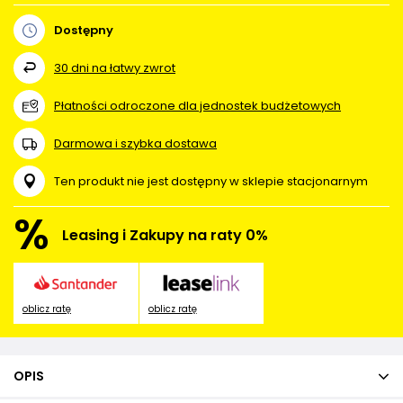
Dostępny
30
dni na łatwy zwrot
Płatności odroczone dla jednostek budżetowych
Darmowa i szybka dostawa
Ten produkt nie jest dostępny w sklepie stacjonarnym
%
Leasing i Zakupy na raty 0%
oblicz ratę
oblicz ratę
OPIS