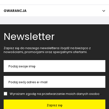
GWARANCJA
Newsletter
Zapisz się do naszego newslettera i bądź na bieżąco z
nowościami, promocjami oraz specjalnymi ofertami.
Podaj swoje imię
Podaj swój adres e-mail
Wyrażam zgodę na przetwarzanie moich danych osobowych (adres e-mail) na potrzeby wysyłki newslettera z informacją handlową (marketing). Więcej w
Zapisz się