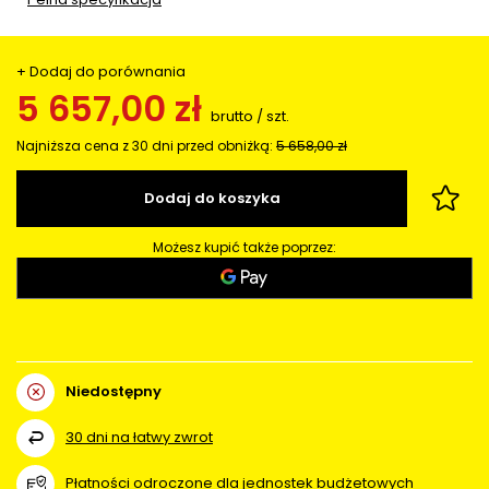
+ Dodaj do porównania
5 657,00 zł
brutto
/
szt.
Najniższa cena z 30 dni przed obniżką:
5 658,00 zł
Dodaj do koszyka
Możesz kupić także poprzez:
Niedostępny
30
dni na łatwy zwrot
Płatności odroczone dla jednostek budżetowych