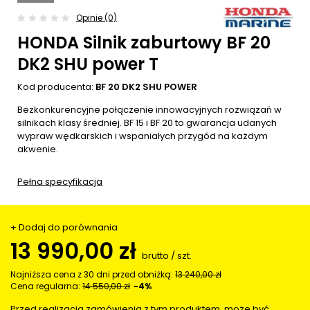
Opinie (0)
HONDA Silnik zaburtowy BF 20
DK2 SHU power T
Kod producenta:
BF 20 DK2 SHU POWER
Bezkonkurencyjne połączenie innowacyjnych rozwiązań w
silnikach klasy średniej. BF 15 i BF 20 to gwarancja udanych
wypraw wędkarskich i wspaniałych przygód na każdym
akwenie.
Pełna specyfikacja
+ Dodaj do porównania
13 990,00 zł
brutto
/
szt.
Najniższa cena z 30 dni przed obniżką:
13 240,00 zł
Cena regularna:
14 550,00 zł
-4%
Przed realizacją zamówienia z tym produktem, może być