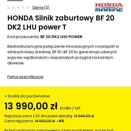
Opinie (0)
HONDA Silnik zaburtowy BF 20
DK2 LHU power T
Kod producenta:
BF 20 DK2 LHU POWER
Bezkonkurencyjne połączenie innowacyjnych rozwiązań w
silnikach klasy średniej. BF 15 i BF 20 to gwarancja udanych
wypraw wędkarskich i wspaniałych przygód na każdym
akwenie.
Pełna specyfikacja
+ Dodaj do porównania
13 990,00 zł
brutto
/
szt.
Najniższa cena z 30 dni przed obniżką:
12 949,00 zł
Cena regularna:
14 550,00 zł
-4%
Przed realizacją zamówienia z tym produktem, może być