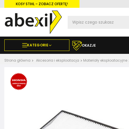
KOSY STIHL – ZOBACZ OFERTĘ!
KATEGORIE
OKAZJE
Strona główna
Akcesoria i eksploatacja
Materiały eksploatacyjne