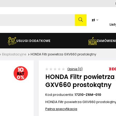
zł
Lis
USŁUGI DODATKOWE
ZAMÓWIENI
Eksploatacyjne
HONDA Filtr powietrza GXV660 prostokątny
Opinie (0)
HONDA Filtr powietrza
GXV660 prostokątny
Kod producenta:
17210-Z6M-010
HONDA Filtr powietrza GXV660 prostokątn
Pełna specyfikacja