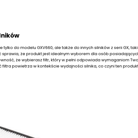
lników
tylko do modelu GXV660, ale także do innych silników z serii GX, taki
ć sprawia, że produkt jest idealnym wyborem dla osób posiadającyc
ewność, że wybierasz filtr, który w pełni odpowiada wymaganiom Tw
 filtra powietrza w kontekście wydajności silnika, co czyni ten produk