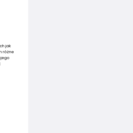
ch jak
h różne
ojego
t