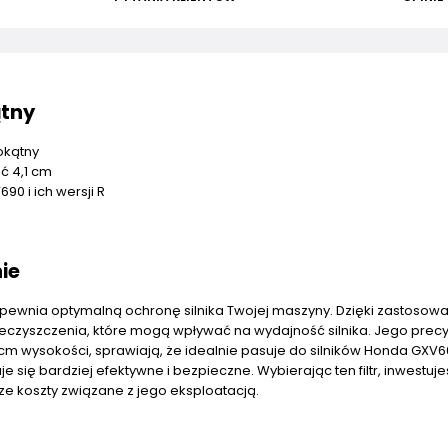
ątny
okątny
ć 4,1 cm
0 i ich wersji R
ie
zapewnia optymalną ochronę silnika Twojej maszyny. Dzięki zastosowa
anieczyszczenia, które mogą wpływać na wydajność silnika. Jego prec
1 cm wysokości, sprawiają, że idealnie pasuje do silników Honda GXV
je się bardziej efektywne i bezpieczne. Wybierając ten filtr, inwestuj
e koszty związane z jego eksploatacją.