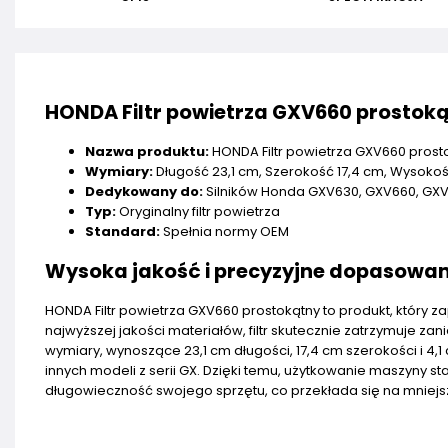
HONDA Filtr powietrza GXV660 prostok
Nazwa produktu:
HONDA Filtr powietrza GXV660 prost
Wymiary:
Długość 23,1 cm, Szerokość 17,4 cm, Wysokoś
Dedykowany do:
Silników Honda GXV630, GXV660, GXV69
Typ:
Oryginalny filtr powietrza
Standard:
Spełnia normy OEM
Wysoka jakość i precyzyjne dopasowan
HONDA Filtr powietrza GXV660 prostokątny to produkt, który 
najwyższej jakości materiałów, filtr skutecznie zatrzymuje z
wymiary, wynoszące 23,1 cm długości, 17,4 cm szerokości i 4,
innych modeli z serii GX. Dzięki temu, użytkowanie maszyny sta
długowieczność swojego sprzętu, co przekłada się na mniejsz