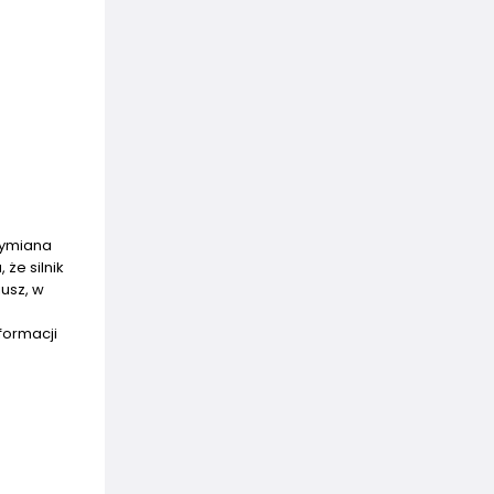
 wymiana
że silnik
usz, w
formacji