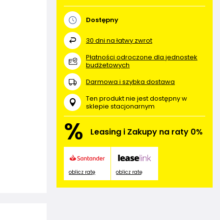
Dostępny
30
dni na łatwy zwrot
Płatności odroczone dla jednostek
budżetowych
Darmowa i szybka dostawa
Ten produkt nie jest dostępny w
sklepie stacjonarnym
%
Leasing i Zakupy na raty 0%
oblicz ratę
oblicz ratę