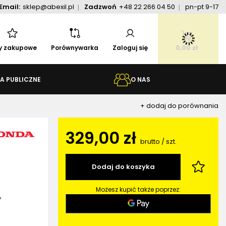
Email:
sklep@abexil.pl
Zadzwoń
+48 22 266 04 50
pn-pt 9-17
ty zakupowe
Porównywarka
Zaloguj się
0,00 zł
A PUBLICZNE
O NAS
+ dodaj do porównania
329,00 zł
brutto
/
szt.
Dodaj do koszyka
Możesz kupić także poprzez:
y