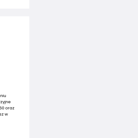
niu
yzyjne
660 oraz
esz w