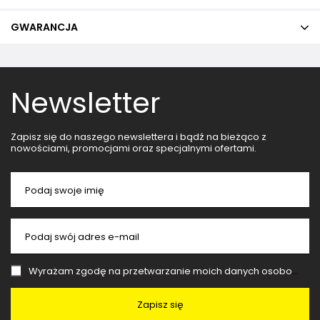
GWARANCJA
Newsletter
Zapisz się do naszego newslettera i bądź na bieżąco z
nowościami, promocjami oraz specjalnymi ofertami.
Podaj swoje imię
Podaj swój adres e-mail
Wyrażam zgodę na przetwarzanie moich danych osobowych (adres e-mail) na potrzeby wysyłki newslettera z informacją handlową (marketing). Więcej w
Zapisz się