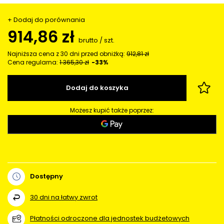
+ Dodaj do porównania
914,86 zł
brutto
/
szt.
Najniższa cena z 30 dni przed obniżką:
912,81 zł
Cena regularna:
1 365,30 zł
-33%
Dodaj do koszyka
Możesz kupić także poprzez:
Dostępny
30
dni na łatwy zwrot
Płatności odroczone dla jednostek budżetowych