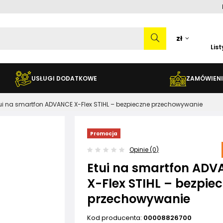
zł
Lis
USŁUGI DODATKOWE
ZAMÓWIENI
ui na smartfon ADVANCE X-Flex STIHL – bezpieczne przechowywanie
Promocja
Opinie (0)
Etui na smartfon AD
X-Flex STIHL – bezpie
przechowywanie
Kod producenta:
00008826700