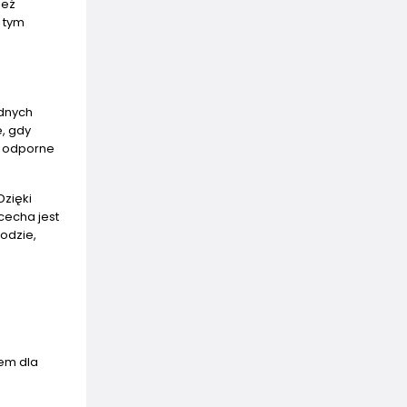
ież
 tym
udnych
e, gdy
t odporne
Dzięki
cecha jest
odzie,
iem dla