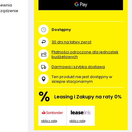
apewnia
rządzenie
Dostępny
30
dni na łatwy zwrot
Płatności odroczone dla jednostek
budżetowych
Darmowa i szybka dostawa
Ten produkt nie jest dostępny w
sklepie stacjonarnym
%
Leasing i Zakupy na raty 0%
oblicz ratę
oblicz ratę