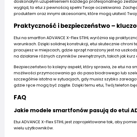
doskonałym uzupełnieniem każdego profesjonalnego zestawu na
wygląd, to etui z pewnością spełni Twoje oczekiwania. Zac
produktem oraz innymi akcesoriami, które mogą ułatwić Twoj
Praktyczność i bezpieczeństwo – kluczo
Etui na smartfon ADVANCE X-Flex STIHL wyróżnia się praktycz
warunkach. Dzięki solidnej konstrukcji, etui skutecznie chron
pracujesz w miejscach, gdzie sprzęt narażony jest na uszkodz
na działanie różnych czynników zewnętrznych, takich jak kurz
Bezpieczeństwo to kolejny aspekt, który sprawia, że etui na s
możliwości przymocowania go do pasa biodrowego lub szelek,
szczególnie istotna w sytuacjach, gdy musisz szybko zareag
gdzie ręce mogą być zajęte. Dzięki temu etui, Twój telefon b
FAQ
Jakie modele smartfonów pasują do etui A
Etui ADVANCE X-Flex STIHL jest zaprojektowane tak, aby pomi
wielu użytkowników.