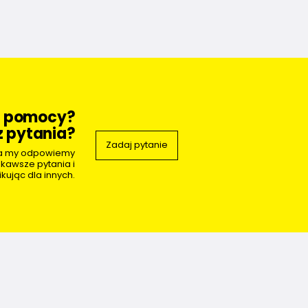
z pomocy?
 pytania?
Zadaj pytanie
 a my odpowiemy
ekawsze pytania i
kując dla innych.