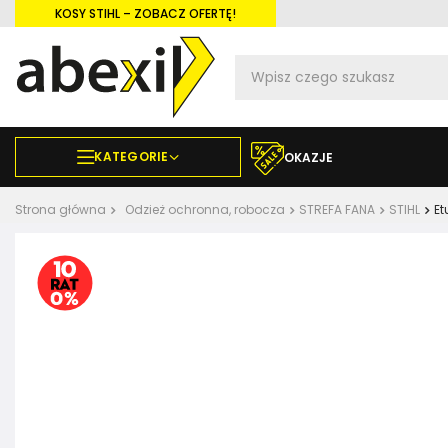
KOSY STIHL – ZOBACZ OFERTĘ!
KATEGORIE
OKAZJE
Strona główna
Odzież ochronna, robocza
STREFA FANA
STIHL
Et