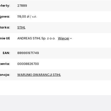
ferty:
27889
gowa:
119,00 zł
/
szt.
arka:
STIHL
nie UE
ANDREAS STIHL Sp. z o.o.
Więcej
EAN:
886661971749
centa:
00008826700
ncja:
WARUNKI GWARANCJI STIHL