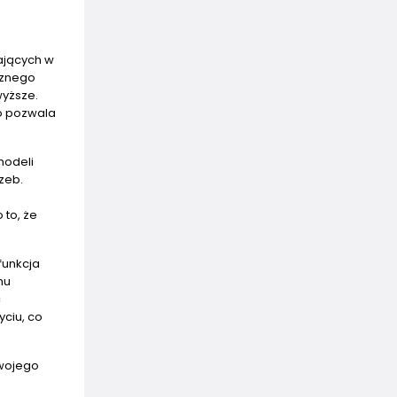
łających w
cznego
wyższe.
co pozwala
modeli
zeb.
 to, że
funkcja
mu
ć
yciu, co
Twojego