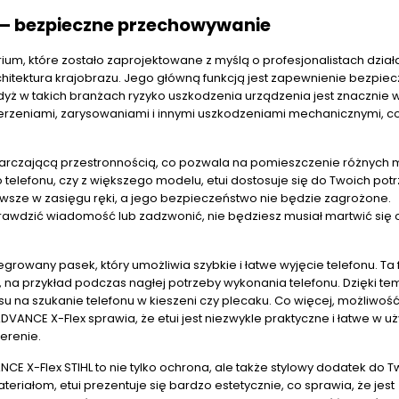
 – bezpieczne przechowywanie
ium, które zostało zaprojektowane z myślą o profesjonalistach dzia
rchitektura krajobrazu. Jego główną funkcją jest zapewnienie bezpie
ż w takich branżach ryzyko uszkodzenia urządzenia jest znacznie 
ed uderzeniami, zarysowaniami i innymi uszkodzeniami mechanicznymi, 
ystarczającą przestronnością, co pozwala na pomieszczenie różnych 
 telefonu, czy z większego modelu, etui dostosuje się do Twoich potr
wsze w zasięgu ręki, a jego bezpieczeństwo nie będzie zagrożone.
awdzić wiadomość lub zadzwonić, nie będziesz musiał martwić się o
growany pasek, który umożliwia szybkie i łatwe wyjęcie telefonu. Ta 
y, na przykład podczas nagłej potrzeby wykonania telefonu. Dzięki te
u na szukanie telefonu w kieszeni czy plecaku. Co więcej, możliwoś
NCE X-Flex sprawia, że etui jest niezwykle praktyczne i łatwe w uż
erenie.
CE X-Flex STIHL to nie tylko ochrona, ale także stylowy dodatek do 
eriałom, etui prezentuje się bardzo estetycznie, co sprawia, że jest