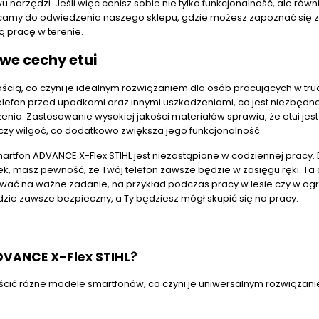
rzędzi. Jeśli więc cenisz sobie nie tylko funkcjonalność, ale równ
hęcamy do odwiedzenia naszego sklepu, gdzie możesz zapoznać się z
ą pracę w terenie.
we cechy etui
nością, co czyni je idealnym rozwiązaniem dla osób pracujących w tr
i telefon przed upadkami oraz innymi uszkodzeniami, co jest niezbędn
enia. Zastosowanie wysokiej jakości materiałów sprawia, że etui jes
 czy wilgoć, co dodatkowo zwiększa jego funkcjonalność.
martfon ADVANCE X-Flex STIHL jest niezastąpione w codziennej pracy. 
 masz pewność, że Twój telefon zawsze będzie w zasięgu ręki. Ta 
ować na ważne zadanie, na przykład podczas pracy w lesie czy w ogr
ędzie zawsze bezpieczny, a Ty będziesz mógł skupić się na pracy.
DVANCE X-Flex STIHL?
eścić różne modele smartfonów, co czyni je uniwersalnym rozwiązan