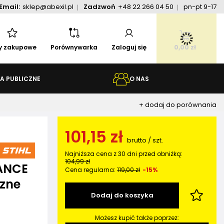
Email:
sklep@abexil.pl
Zadzwoń
+48 22 266 04 50
pn-pt 9-17
ty zakupowe
Porównywarka
Zaloguj się
0,00 zł
A PUBLICZNE
O NAS
+ dodaj do porównania
101,15 zł
brutto
/
szt.
Najniższa cena z 30 dni przed obniżką:
104,99 zł
VANCE
Cena regularna:
119,00 zł
-15%
czne
Dodaj do koszyka
Możesz kupić także poprzez: