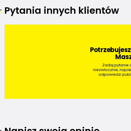
Pytania innych klientów
Potrzebujes
Masz
Zadaj pytanie
niezwłocznie, najci
odpowiedzi publi
Napisz swoją opinię