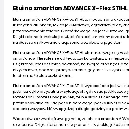
Etui na smartfon ADVANCE X-Flex STIHL
Etui na smartfon ADVANCE X-Flex STIHL to nieocenione akcesor
trudnych warunkach, takich jak leśnictwo, ogrodnictwo czy a
przechowywania telefonu komórkowego, co jest kluczowe, gdy
Dzięki solidnej konstrukcji etui, telefon jest chroniony prz
na dłuższe użytkowanie urządzenia bez obaw o jego stan.
Etui na smartfon ADVANCE X-Flex STIHL charakteryzuje się w
smartfonów. Niezależnie od tego, czy korzystasz z mniejszego
Dzięki temu możesz mieć pewność, że Twój telefon będzie za
Przykładowo, podczas pracy w terenie, gdy musisz szybko spr
telefon może ulec uszkodzeniu.
Etui na smartfon ADVANCE X-Flex STIHL wyposażone jest w zinte
jest niezwykle przydatna w sytuacjach, gdy czas jest kluczow
rozwiązaniu możesz być pewien, że nie stracisz cennego czas
przymocowania etui do pasa biodrowego, paska lub szelek ADVA
docenią wszyscy, którzy spędzają długie godziny na pracy w t
Warto również zwrócić uwagę na to, że etui na smartfon ADVAN
ekwipunku. Dzięki starannemu wykonaniu i wysokiej jakości mat