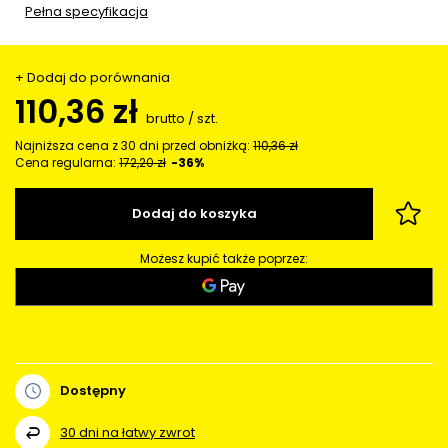
Pełna specyfikacja
+ Dodaj do porównania
110,36 zł
brutto
/
szt.
Najniższa cena z 30 dni przed obniżką:
110,36 zł
Cena regularna:
172,20 zł
-36%
Dodaj do koszyka
Możesz kupić także poprzez:
Dostępny
30
dni na łatwy zwrot