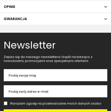
OPINIE
GWARANCJA
Newsletter
Zapisz się do naszego newslettera i bądź na bieżąco z
nowościami, promocjami oraz specjalnymi ofertami.
Podaj swoje imię
Podaj swój adres e-mail
Wyrażam zgodę na przetwarzanie moich danych osobowych (adres e-mail) na potrzeby wysyłki newslettera z informacją handlową (marketing). Więcej w