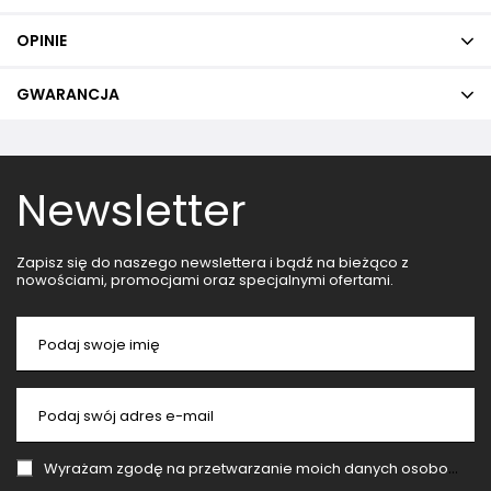
OPINIE
GWARANCJA
Newsletter
Zapisz się do naszego newslettera i bądź na bieżąco z
nowościami, promocjami oraz specjalnymi ofertami.
Podaj swoje imię
Podaj swój adres e-mail
Wyrażam zgodę na przetwarzanie moich danych osobowych (adres e-mail) na potrzeby wysyłki newslettera z informacją handlową (marketing). Więcej w