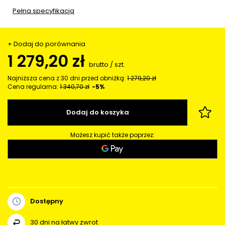
Pełna specyfikacja
+ Dodaj do porównania
1 279,20 zł
brutto
/
szt.
Najniższa cena z 30 dni przed obniżką:
1 279,20 zł
Cena regularna:
1 340,70 zł
-5%
Dodaj do koszyka
Możesz kupić także poprzez:
Dostępny
30
dni na łatwy zwrot